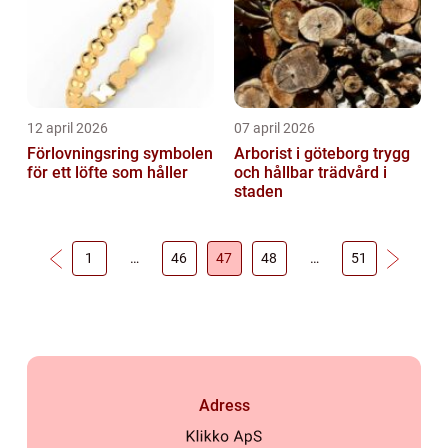
12 april 2026
07 april 2026
Förlovningsring symbolen
Arborist i göteborg trygg
för ett löfte som håller
och hållbar trädvård i
staden
1
…
46
47
48
…
51
Adress