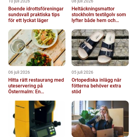
10 juli 2026
08 juli 2026
Boende idrottsföreningar
Heltäckningsmattor
sundsvall praktiska tips
stockholm textilgolv som
för ett lyckat läger
lyfter både hem och
kontor
06 juli 2026
05 juli 2026
Hitta rätt restaurang med
Ortopediska inlägg när
uteservering på
fötterna behöver extra
Östermalm: En
stöd
gastronomisk upplevelse
i solen