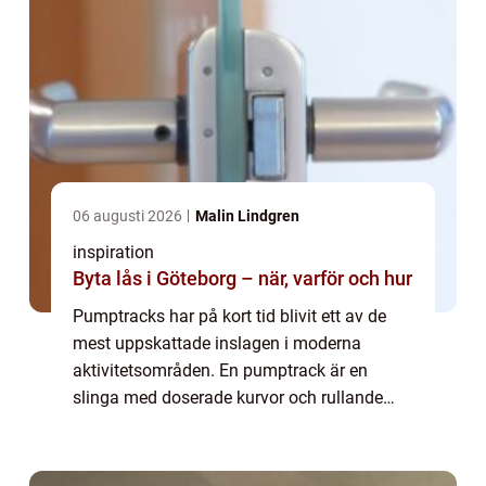
06 augusti 2026
Malin Lindgren
inspiration
Byta lås i Göteborg – när, varför och hur
Pumptracks har på kort tid blivit ett av de
mest uppskattade inslagen i moderna
aktivitetsområden. En pumptrack är en
slinga med doserade kurvor och rullande
kullar där åkaren tar sig fram genom att
pumpa med kroppen i stället för att trampa.
Resulta...