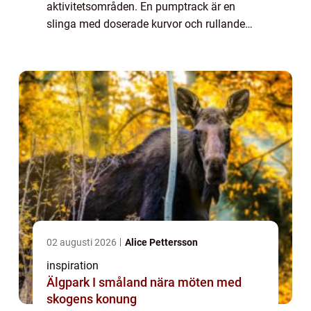
aktivitetsområden. En pumptrack är en
slinga med doserade kurvor och rullande
kullar där åkaren tar sig fram genom att
pumpa med kroppen i stället för att trampa.
Resulta...
02 augusti 2026
Alice Pettersson
inspiration
Älgpark I småland nära möten med
skogens konung