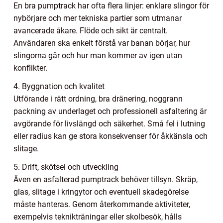
En bra pumptrack har ofta flera linjer: enklare slingor för
nybörjare och mer tekniska partier som utmanar
avancerade åkare. Flöde och sikt är centralt.
Användaren ska enkelt förstå var banan börjar, hur
slingorna går och hur man kommer av igen utan
konflikter.
4. Byggnation och kvalitet
Utförande i rätt ordning, bra dränering, noggrann
packning av underlaget och professionell asfaltering är
avgörande för livslängd och säkerhet. Små fel i lutning
eller radius kan ge stora konsekvenser för åkkänsla och
slitage.
5. Drift, skötsel och utveckling
Även en asfalterad pumptrack behöver tillsyn. Skräp,
glas, slitage i kringytor och eventuell skadegörelse
måste hanteras. Genom återkommande aktiviteter,
exempelvis teknikträningar eller skolbesök, hålls