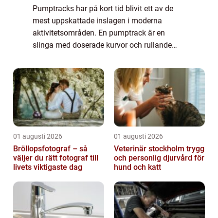
Pumptracks har på kort tid blivit ett av de
mest uppskattade inslagen i moderna
aktivitetsområden. En pumptrack är en
slinga med doserade kurvor och rullande
kullar där åkaren tar sig fram genom att
pumpa med kroppen i stället för att trampa.
Resulta...
01 augusti 2026
01 augusti 2026
Bröllopsfotograf – så
Veterinär stockholm trygg
väljer du rätt fotograf till
och personlig djurvård för
livets viktigaste dag
hund och katt