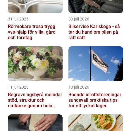
31 juli 2026
30 juli 2026
Rörmokare trosa trygg
Bilservice Karlskoga - så
vvs-hjälp för villa, gård
tar du hand om bilen på
och företag
rätt sätt
11 juli 2026
10 juli 2026
Begravningsbyrå mölndal
Boende idrottsföreningar
stöd, struktur och
sundsvall praktiska tips
omtanke genom hela
för ett lyckat läger
avskedet