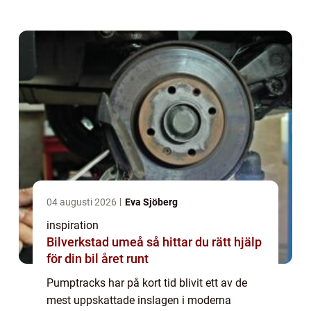
kullar där åkaren tar sig fram genom att
pumpa med kroppen i stället för att trampa.
Resulta...
04 augusti 2026
Eva Sjöberg
inspiration
Bilverkstad umeå så hittar du rätt hjälp
för din bil året runt
Pumptracks har på kort tid blivit ett av de
mest uppskattade inslagen i moderna