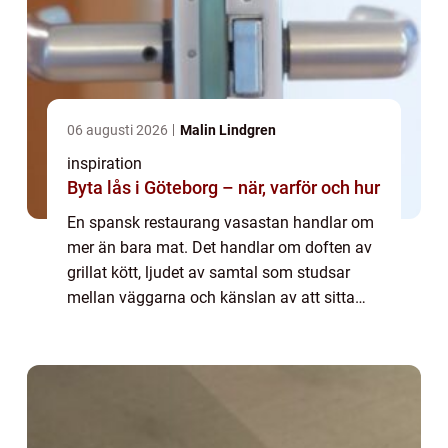
06 augusti 2026
Malin Lindgren
inspiration
Byta lås i Göteborg – när, varför och hur
En spansk restaurang vasastan handlar om
mer än bara mat. Det handlar om doften av
grillat kött, ljudet av samtal som studsar
mellan väggarna och känslan av att sitta
kvar lite längre än planerat. I hjärtat av
Vasastan har den spanska
restaurangkultu...