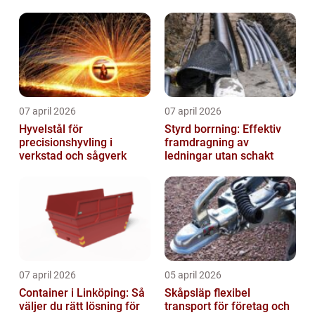
07 april 2026
07 april 2026
Hyvelstål för
Styrd borrning: Effektiv
precisionshyvling i
framdragning av
verkstad och sågverk
ledningar utan schakt
07 april 2026
05 april 2026
Container i Linköping: Så
Skåpsläp flexibel
väljer du rätt lösning för
transport för företag och