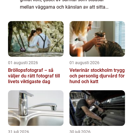
mellan väggarna och känslan av att sitta
kvar lite längre än planerat. I hjärtat av
Vasastan har den spanska
restaurangkultu...
01 augusti 2026
01 augusti 2026
Bröllopsfotograf – så
Veterinär stockholm trygg
väljer du rätt fotograf till
och personlig djurvård för
livets viktigaste dag
hund och katt
31 juli 2026
30 juli 2026