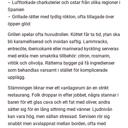
– Lufttorkade charkuterier och ostar från olika regioner i
Spanien
– Grillade rätter med tydlig rökton, ofta tillagade över
öppen glöd
Grillen spelar ofta huvudrollen. Köttet får ta tid, ytan ska
bli karamelliserad och insidan saftig. Lammracks,
entrecôte, ibericokarré eller marinerad kyckling serveras
med enkla men smakrika tillbehör: citron, rosmarin,
vitlök och olivolja. Rätterna bygger på få ingredienser
som behandlas varsamt i stället för komplicerade
upplägg.
Stämningen liknar mer ett vardagsrum än en strikt
restaurang. Folk droppar in efter jobbet, några stannar i
baren för ett glas cava och ett fat med oliver, andra
sätter sig för en lång sittning med vänner. Ljudnivån
kan vara hög, men sällan stressad. Servisen rör sig
snabbt men avslappnat mellan borden, ofta med