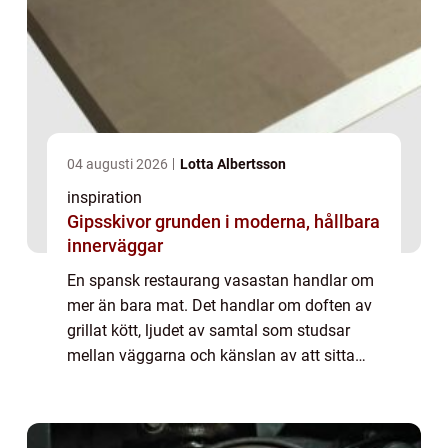
04 augusti 2026
Lotta Albertsson
inspiration
Gipsskivor grunden i moderna, hållbara
innerväggar
En spansk restaurang vasastan handlar om
mer än bara mat. Det handlar om doften av
grillat kött, ljudet av samtal som studsar
mellan väggarna och känslan av att sitta
kvar lite längre än planerat. I hjärtat av
Vasastan har den spanska
restaurangkultu...