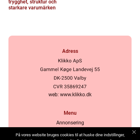
trygghet, struktur och
starkare varumärken
Adress
web:
www.klikko.dk
Menu
Annonsering
Om oss
På vores website bruges cookies til at huske dine indstillinger,
Cookies