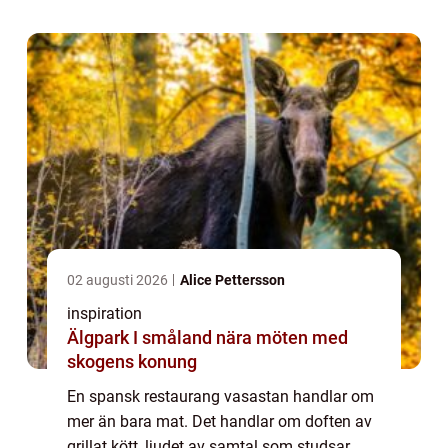
Vasastan har den spanska
restaurangkultu...
02 augusti 2026
Alice Pettersson
inspiration
Älgpark I småland nära möten med
skogens konung
En spansk restaurang vasastan handlar om
mer än bara mat. Det handlar om doften av
grillat kött, ljudet av samtal som studsar