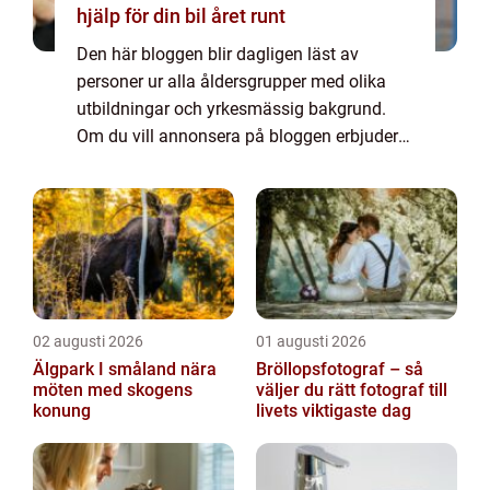
hjälp för din bil året runt
Den här bloggen blir dagligen läst av
personer ur alla åldersgrupper med olika
utbildningar och yrkesmässig bakgrund.
Om du vill annonsera på bloggen erbjuder
vi flera möjligheter. Bannerannonser är
endast ett av alternativen. Kontakta
redaktionen så...
02 augusti 2026
01 augusti 2026
Älgpark I småland nära
Bröllopsfotograf – så
möten med skogens
väljer du rätt fotograf till
konung
livets viktigaste dag