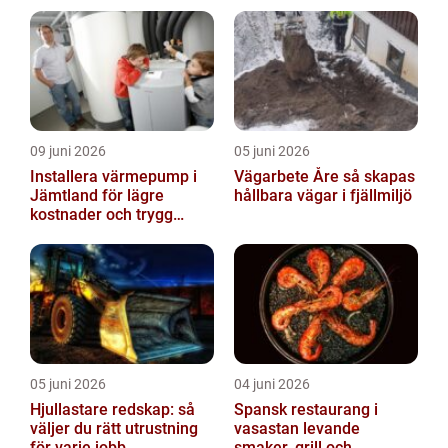
09 juni 2026
05 juni 2026
Installera värmepump i
Vägarbete Åre så skapas
Jämtland för lägre
hållbara vägar i fjällmiljö
kostnader och trygg
värme
05 juni 2026
04 juni 2026
Hjullastare redskap: så
Spansk restaurang i
väljer du rätt utrustning
vasastan levande
för varje jobb
smaker, grill och