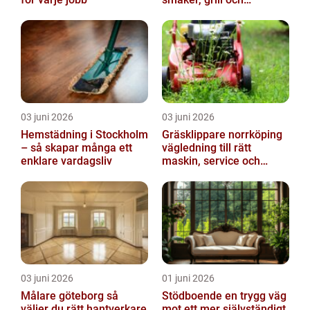
gemenskap
03 juni 2026
03 juni 2026
Hemstädning i Stockholm
Gräsklippare norrköping
– så skapar många ett
vägledning till rätt
enklare vardagsliv
maskin, service och
skötsel
03 juni 2026
01 juni 2026
Målare göteborg så
Stödboende en trygg väg
väljer du rätt hantverkare
mot ett mer självständigt