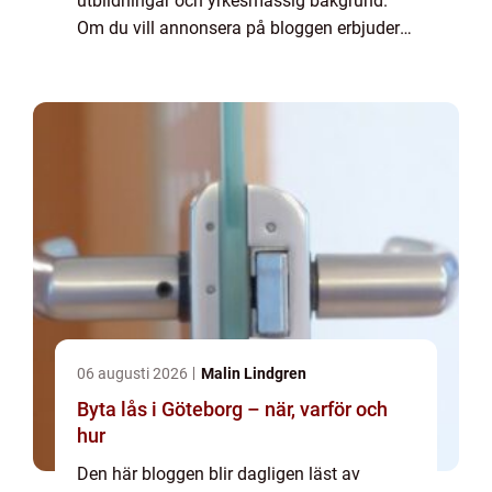
utbildningar och yrkesmässig bakgrund.
Om du vill annonsera på bloggen erbjuder
vi flera möjligheter. Bannerannonser är
endast ett av alternativen. Kontakta
redaktionen så...
06 augusti 2026
Malin Lindgren
Byta lås i Göteborg – när, varför och
hur
Den här bloggen blir dagligen läst av