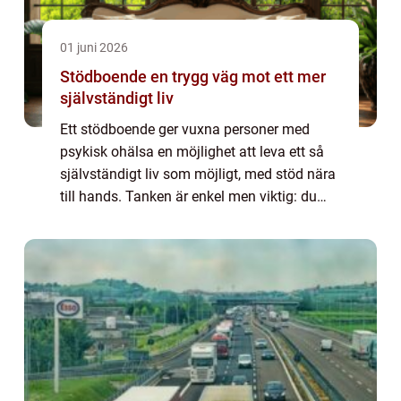
01 juni 2026
Stödboende en trygg väg mot ett mer
självständigt liv
Ett stödboende ger vuxna personer med
psykisk ohälsa en möjlighet att leva ett så
självständigt liv som möjligt, med stöd nära
till hands. Tanken är enkel men viktig: du
ska ha ett eget hem, en egen vardag och
samtidigt få det professionella stöd som...