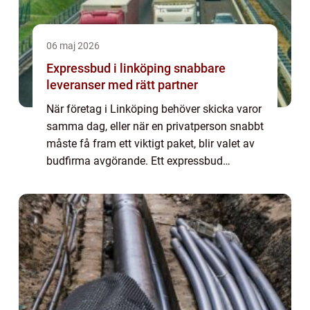
06 maj 2026
Expressbud i linköping snabbare
leveranser med rätt partner
När företag i Linköping behöver skicka varor
samma dag, eller när en privatperson snabbt
måste få fram ett viktigt paket, blir valet av
budfirma avgörande. Ett expressbud
Linköping handlar inte bara om hastighet.
Lika viktigt är trygghet, planering o...