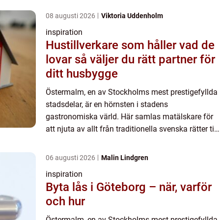
08 augusti 2026
Viktoria Uddenholm
inspiration
Hustillverkare som håller vad de
lovar så väljer du rätt partner för
ditt husbygge
Östermalm, en av Stockholms mest prestigefyllda
stadsdelar, är en hörnsten i stadens
gastronomiska värld. Här samlas matälskare för
att njuta av allt från traditionella svenska rätter till
internationella...
06 augusti 2026
Malin Lindgren
inspiration
Byta lås i Göteborg – när, varför
och hur
Östermalm, en av Stockholms mest prestigefyllda