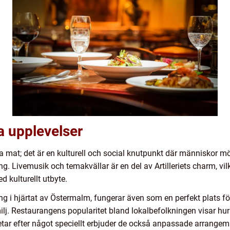
a upplevelser
mat; det är en kulturell och social knutpunkt där människor möts
ng. Livemusik och temakvällar är en del av Artilleriets charm, vil
 kulturellt utbyte.
ering i hjärtat av Östermalm, fungerar även som en perfekt plats 
milj. Restaurangens popularitet bland lokalbefolkningen visar hu
etar efter något speciellt erbjuder de också anpassade arrangem