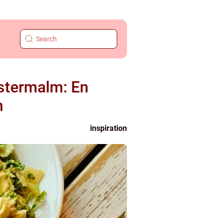
Östermalm: En
n
inspiration