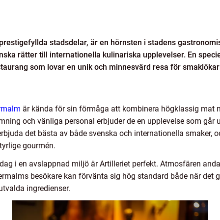
estigefyllda stadsdelar, är en hörnsten i stadens gastronomi
venska rätter till internationella kulinariska upplevelser. En spec
 restaurang som lovar en unik och minnesvärd resa för smaklökar
ermalm
är kända för sin förmåga att kombinera högklassig mat med 
mning och vänliga personal erbjuder de en upplevelse som går 
rbjuda det bästa av både svenska och internationella smaker, o
tyrlige gourmén.
dag i en avslappnad miljö är Artilleriet perfekt. Atmosfären an
 Östermalms besökare kan förvänta sig hög standard både när det 
utvalda ingredienser.