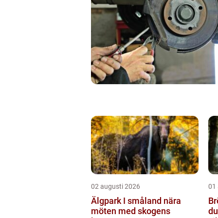
02 augusti 2026
01
Älgpark I småland nära
Br
möten med skogens
du