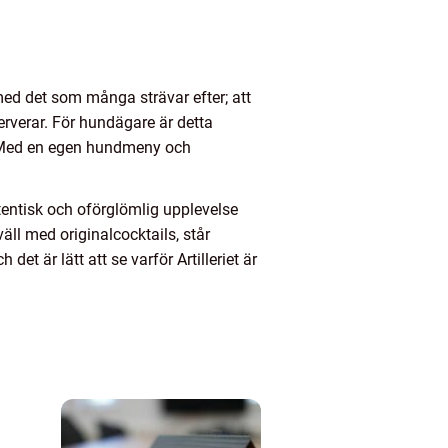
med det som många strävar efter; att
erverar. För hundägare är detta
r. Med en egen hundmeny och
tentisk och oförglömlig upplevelse
äll med originalcocktails, står
t är lätt att se varför Artilleriet är