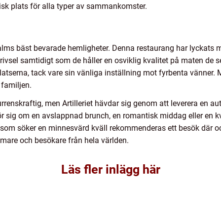
alisk plats för alla typer av sammankomster.
malms bäst bevarade hemligheter. Denna restaurang har lyckats 
vsel samtidigt som de håller en osviklig kvalitet på maten de s
atserna, tack vare sin vänliga inställning mot fyrbenta vänne
 familjen.
enskraftig, men Artilleriet hävdar sig genom att leverera en au
rör sig om en avslappnad brunch, en romantisk middag eller en kv
 som söker en minnesvärd kväll rekommenderas ett besök där och de
lmare och besökare från hela världen.
Läs fler inlägg här