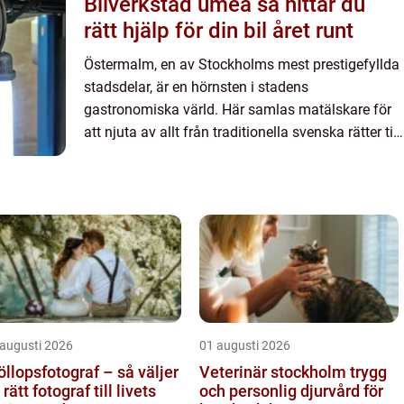
Bilverkstad umeå så hittar du
rätt hjälp för din bil året runt
Östermalm, en av Stockholms mest prestigefyllda
stadsdelar, är en hörnsten i stadens
gastronomiska värld. Här samlas matälskare för
att njuta av allt från traditionella svenska rätter till
internationella...
 augusti 2026
01 augusti 2026
öllopsfotograf – så väljer
Veterinär stockholm trygg
 rätt fotograf till livets
och personlig djurvård för