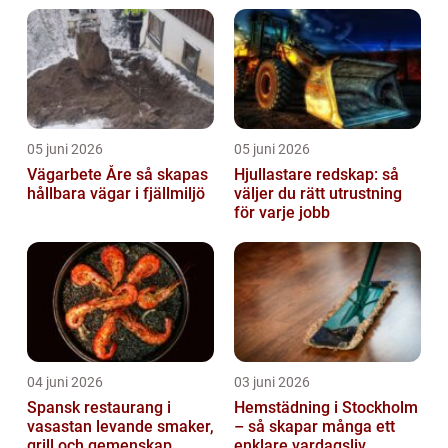
05 juni 2026
05 juni 2026
Vägarbete Åre så skapas
Hjullastare redskap: så
hållbara vägar i fjällmiljö
väljer du rätt utrustning
för varje jobb
04 juni 2026
03 juni 2026
Spansk restaurang i
Hemstädning i Stockholm
vasastan levande smaker,
– så skapar många ett
grill och gemenskap
enklare vardagsliv