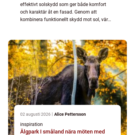
effektivt solskydd som ger både komfort
och karaktär åt en fasad. Genom att
kombinera funktionellt skydd mot sol, värme
och insyn med genomtänkt design kan en
fastighet få ...
02 augusti 2026
Alice Pettersson
inspiration
Älgpark I småland nära möten med