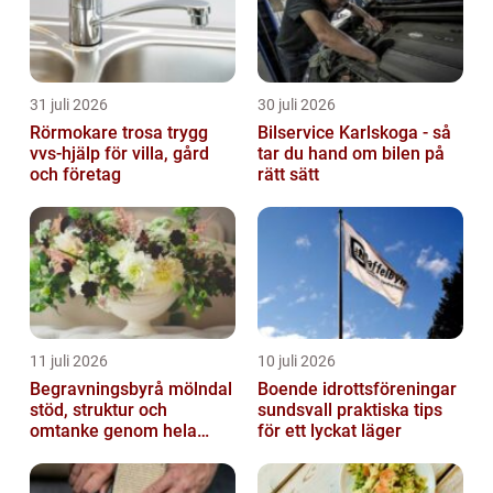
31 juli 2026
30 juli 2026
Rörmokare trosa trygg
Bilservice Karlskoga - så
vvs-hjälp för villa, gård
tar du hand om bilen på
och företag
rätt sätt
11 juli 2026
10 juli 2026
Begravningsbyrå mölndal
Boende idrottsföreningar
stöd, struktur och
sundsvall praktiska tips
omtanke genom hela
för ett lyckat läger
avskedet