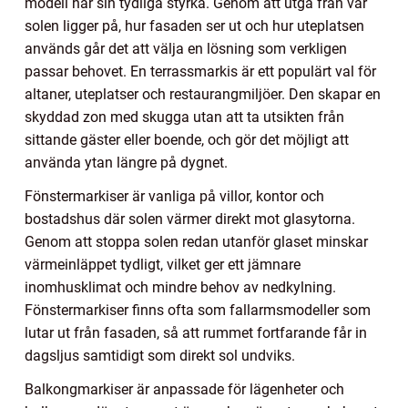
modell har sin tydliga styrka. Genom att utgå från var
solen ligger på, hur fasaden ser ut och hur uteplatsen
används går det att välja en lösning som verkligen
passar behovet. En terrassmarkis är ett populärt val för
altaner, uteplatser och restaurangmiljöer. Den skapar en
skyddad zon med skugga utan att ta utsikten från
sittande gäster eller boende, och gör det möjligt att
använda ytan längre på dygnet.
Fönstermarkiser är vanliga på villor, kontor och
bostadshus där solen värmer direkt mot glasytorna.
Genom att stoppa solen redan utanför glaset minskar
värmeinläppet tydligt, vilket ger ett jämnare
inomhusklimat och mindre behov av nedkylning.
Fönstermarkiser finns ofta som fallarmsmodeller som
lutar ut från fasaden, så att rummet fortfarande får in
dagsljus samtidigt som direkt sol undviks.
Balkongmarkiser är anpassade för lägenheter och