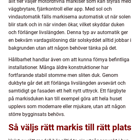
allt fler väljer motordrivna markiser som kan styras med
väggbrytare, fjärrkontroll eller app. Med sol och
vindautomatik fälls markiserna automatisk ut när solen
blir stark och in när vinden ökar, vilket skyddar duken
och förlänger livslängden. Denna typ av automatik ger
en bekväm vardagslösning där solskyddet alltid jobbar i
bakgrunden utan att någon behöver tänka på det.
Hållbarhet handlar även om att kunna förnya befintliga
installationer. Många äldre konstruktioner har
fortfarande stabil stomme men sliten duk. Genom
dukbyte går det att förlänga livslängden avsevärt och
samtidigt ge fasaden ett helt nytt uttryck. Ett färgbyte
på markisduken kan till exempel göra att hela huset
upplevs som modernare eller mjukare, utan att någon
större bygginsats behövs.
Så väljs rätt markis till rätt plats