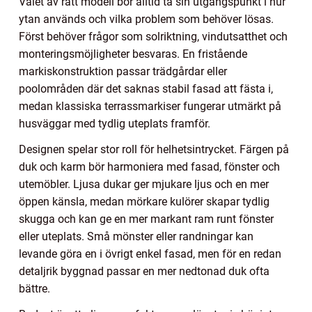
Valet av rätt modell bör alltid ta sin utgångspunkt i hur
ytan används och vilka problem som behöver lösas.
Först behöver frågor som solriktning, vindutsatthet och
monteringsmöjligheter besvaras. En fristående
markiskonstruktion passar trädgårdar eller
poolområden där det saknas stabil fasad att fästa i,
medan klassiska terrassmarkiser fungerar utmärkt på
husväggar med tydlig uteplats framför.
Designen spelar stor roll för helhetsintrycket. Färgen på
duk och karm bör harmoniera med fasad, fönster och
utemöbler. Ljusa dukar ger mjukare ljus och en mer
öppen känsla, medan mörkare kulörer skapar tydlig
skugga och kan ge en mer markant ram runt fönster
eller uteplats. Små mönster eller randningar kan
levande göra en i övrigt enkel fasad, men för en redan
detaljrik byggnad passar en mer nedtonad duk ofta
bättre.