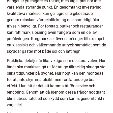
Budget är ytterligare en faktor, men lägst pris bör inte
vara enda styrande punkt. En genomtänkt investering i
kvalitativa markiser kan ge lägre energikostnader
genom minskad värmeinläckning och samtidigt öka
trivseln betydligt. För företag, butiker och restauranger
kan rätt markislösning även fungera som en del av
profileringen. Korgmarkiser över entréer ger till exempel
ett klassiskt och välkomnande uttryck samtidigt som de
skyddar gäster mot både sol och lätt regn.
Praktiska detaljer är lika viktiga som de stora valen. Hur
långt ska markisen gå ut för att ge tillräcklig skugga vid
olika tidpunkter på dygnet. Hur högt kan den monteras
för att inte skymma utsikt men fortfarande ge bra
effekt. Hur lätt är det att komma åt för service och
rengöring. Genom att gå igenom dessa frågor noggrant
blir slutresultatet ett solskydd som känns genomtänkt i
varje del.