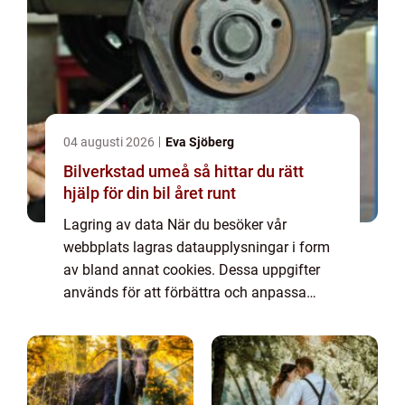
04 augusti 2026
Eva Sjöberg
Bilverkstad umeå så hittar du rätt
hjälp för din bil året runt
Lagring av data När du besöker vår
webbplats lagras dataupplysningar i form
av bland annat cookies. Dessa uppgifter
används för att förbättra och anpassa
innehållet på vår sida och för att ge dig så
bra information som möjligt. Om du inte vill
att vi...