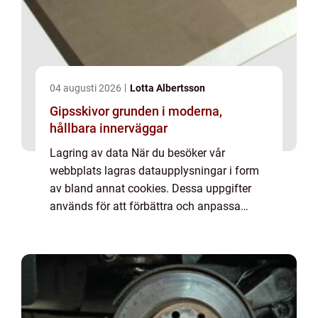
04 augusti 2026
Lotta Albertsson
Gipsskivor grunden i moderna,
hållbara innerväggar
Lagring av data När du besöker vår
webbplats lagras dataupplysningar i form
av bland annat cookies. Dessa uppgifter
används för att förbättra och anpassa
innehållet på vår sida och för att ge dig så
bra information som möjligt. Om du inte vill
att vi...