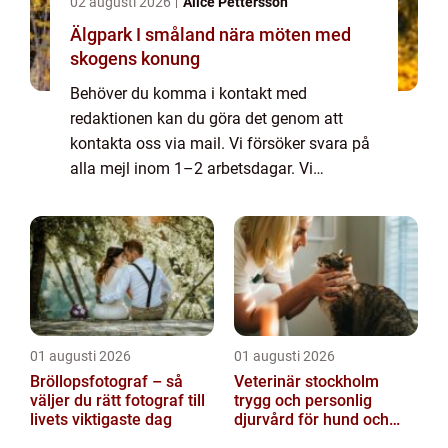
02 augusti 2026
Alice Pettersson
Älgpark I småland nära möten med
skogens konung
Behöver du komma i kontakt med
redaktionen kan du göra det genom att
kontakta oss via mail. Vi försöker svara på
alla mejl inom 1–2 arbetsdagar. Vi
välkomnar kritik, beröm och allmänna
kommentarer till innehållet på vår sida.
01 augusti 2026
01 augusti 2026
Bröllopsfotograf – så
Veterinär stockholm
väljer du rätt fotograf till
trygg och personlig
livets viktigaste dag
djurvård för hund och
katt