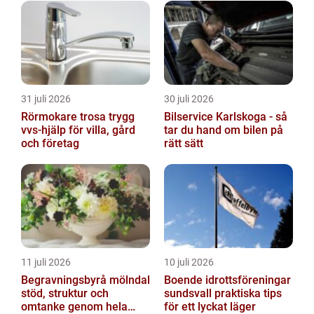
31 juli 2026
30 juli 2026
Rörmokare trosa trygg
Bilservice Karlskoga - så
vvs-hjälp för villa, gård
tar du hand om bilen på
och företag
rätt sätt
11 juli 2026
10 juli 2026
Begravningsbyrå mölndal
Boende idrottsföreningar
stöd, struktur och
sundsvall praktiska tips
omtanke genom hela
för ett lyckat läger