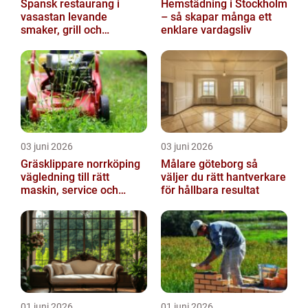
Spansk restaurang i
Hemstädning i Stockholm
vasastan levande
– så skapar många ett
smaker, grill och
enklare vardagsliv
gemenskap
03 juni 2026
03 juni 2026
Gräsklippare norrköping
Målare göteborg så
vägledning till rätt
väljer du rätt hantverkare
maskin, service och
för hållbara resultat
skötsel
01 juni 2026
01 juni 2026