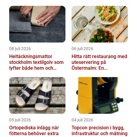
avskedet
08 juli 2026
06 juli 2026
Heltäckningsmattor
Hitta rätt restaurang med
stockholm textilgolv som
uteservering på
lyfter både hem och
Östermalm: En
kontor
gastronomisk upplevelse
i solen
05 juli 2026
04 juli 2026
Ortopediska inlägg när
Topcon precision i bygg,
fötterna behöver extra
infrastruktur och mätning