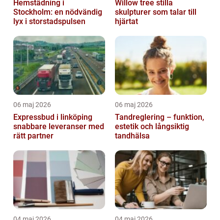
Hemstädning i
Willow tree stilla
Stockholm: en nödvändig
skulpturer som talar till
lyx i storstadspulsen
hjärtat
06 maj 2026
06 maj 2026
Expressbud i linköping
Tandreglering – funktion,
snabbare leveranser med
estetik och långsiktig
rätt partner
tandhälsa
04 maj 2026
04 maj 2026