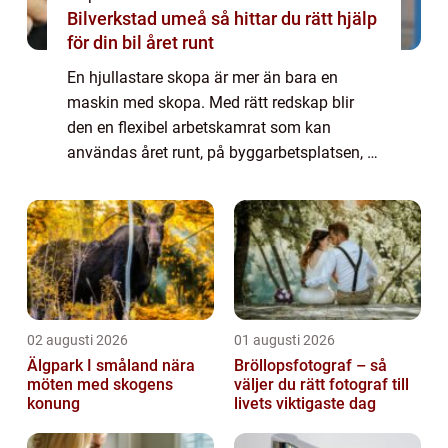
Bilverkstad umeå så hittar du rätt hjälp
för din bil året runt
En hjullastare skopa är mer än bara en
maskin med skopa. Med rätt redskap blir
den en flexibel arbetskamrat som kan
användas året runt, på byggarbetsplatsen, i
gruvan, i terminalen eller i lantbruket. Valet
av redskap ...
02 augusti 2026
01 augusti 2026
Älgpark I småland nära
Bröllopsfotograf – så
möten med skogens
väljer du rätt fotograf till
konung
livets viktigaste dag