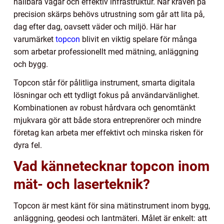
hållbara vägar och effektiv infrastruktur. När kraven på
precision skärps behövs utrustning som går att lita på,
dag efter dag, oavsett väder och miljö. Här har
varumärket
topcon
blivit en viktig spelare för många
som arbetar professionellt med mätning, anläggning
och bygg.
Topcon står för pålitliga instrument, smarta digitala
lösningar och ett tydligt fokus på användarvänlighet.
Kombinationen av robust hårdvara och genomtänkt
mjukvara gör att både stora entreprenörer och mindre
företag kan arbeta mer effektivt och minska risken för
dyra fel.
Vad kännetecknar topcon inom
mät- och laserteknik?
Topcon är mest känt för sina mätinstrument inom bygg,
anläggning, geodesi och lantmäteri. Målet är enkelt: att