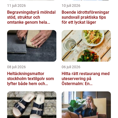
11 juli 2026
10 juli 2026
Begravningsbyrå mölndal
Boende idrottsföreningar
stöd, struktur och
sundsvall praktiska tips
omtanke genom hela
för ett lyckat läger
avskedet
08 juli 2026
06 juli 2026
Heltäckningsmattor
Hitta rätt restaurang med
stockholm textilgolv som
uteservering på
lyfter både hem och
Östermalm: En
kontor
gastronomisk upplevelse
i solen