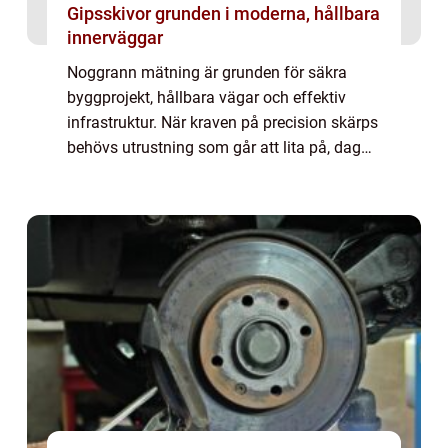
Gipsskivor grunden i moderna, hållbara
innerväggar
Noggrann mätning är grunden för säkra
byggprojekt, hållbara vägar och effektiv
infrastruktur. När kraven på precision skärps
behövs utrustning som går att lita på, dag
efter dag, oavsett väder och miljö. Här har
varumärket topcon blivit en viktig spe...