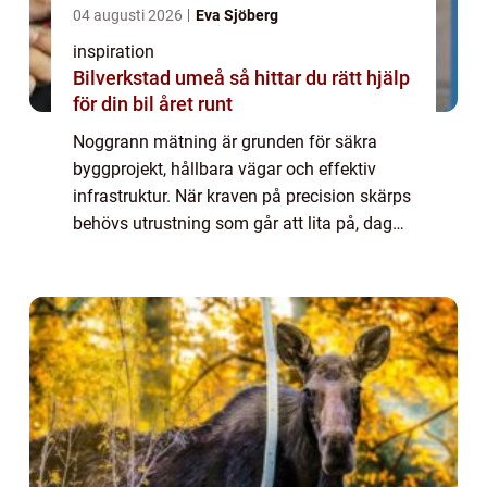
04 augusti 2026
Eva Sjöberg
inspiration
Bilverkstad umeå så hittar du rätt hjälp
för din bil året runt
Noggrann mätning är grunden för säkra
byggprojekt, hållbara vägar och effektiv
infrastruktur. När kraven på precision skärps
behövs utrustning som går att lita på, dag
efter dag, oavsett väder och miljö. Här har
varumärket topcon blivit en viktig spe...