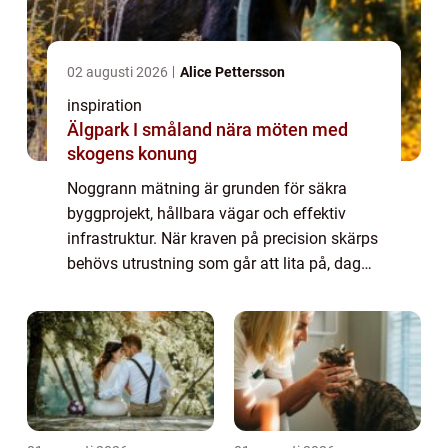
02 augusti 2026
Alice Pettersson
inspiration
Älgpark I småland nära möten med
skogens konung
Noggrann mätning är grunden för säkra
byggprojekt, hållbara vägar och effektiv
infrastruktur. När kraven på precision skärps
behövs utrustning som går att lita på, dag
efter dag, oavsett väder och miljö. Här har
varumärket topcon blivit en viktig spe...