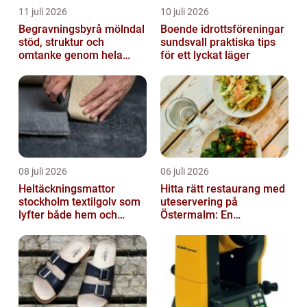
11 juli 2026
10 juli 2026
Begravningsbyrå mölndal
Boende idrottsföreningar
stöd, struktur och
sundsvall praktiska tips
omtanke genom hela
för ett lyckat läger
avskedet
08 juli 2026
06 juli 2026
Heltäckningsmattor
Hitta rätt restaurang med
stockholm textilgolv som
uteservering på
lyfter både hem och
Östermalm: En
kontor
gastronomisk upplevelse
i solen