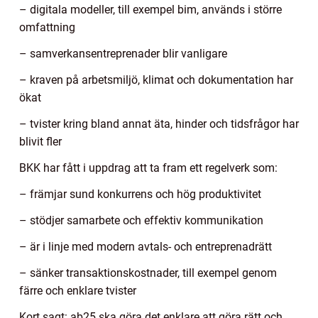
– digitala modeller, till exempel bim, används i större
omfattning
– samverkansentreprenader blir vanligare
– kraven på arbetsmiljö, klimat och dokumentation har
ökat
– tvister kring bland annat äta, hinder och tidsfrågor har
blivit fler
BKK har fått i uppdrag att ta fram ett regelverk som:
– främjar sund konkurrens och hög produktivitet
– stödjer samarbete och effektiv kommunikation
– är i linje med modern avtals- och entreprenadrätt
– sänker transaktionskostnader, till exempel genom
färre och enklare tvister
Kort sagt: ab25 ska göra det enklare att göra rätt och