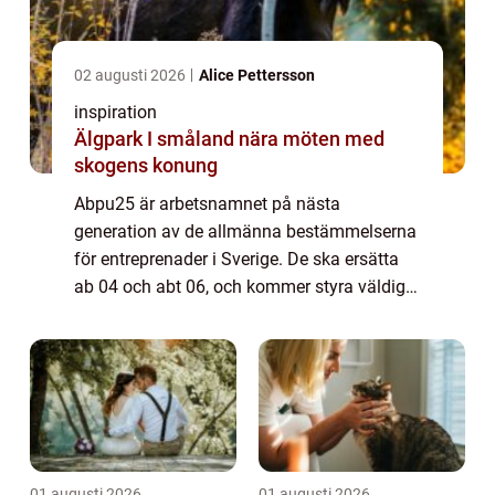
02 augusti 2026
Alice Pettersson
inspiration
Älgpark I småland nära möten med
skogens konung
Abpu25 är arbetsnamnet på nästa
generation av de allmänna bestämmelserna
för entreprenader i Sverige. De ska ersätta
ab 04 och abt 06, och kommer styra väldigt
mycket av vardagen för både bestä...
01 augusti 2026
01 augusti 2026