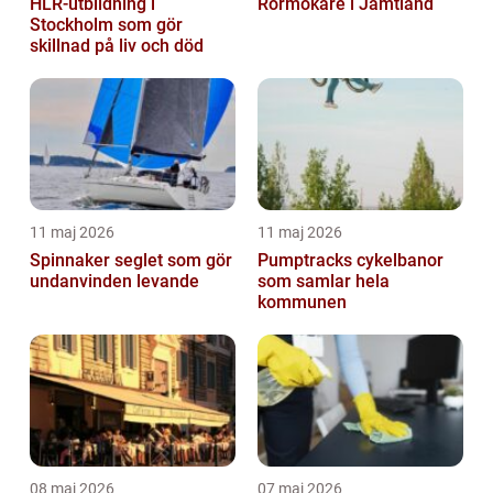
HLR-utbildning i
Rörmokare i Jämtland
Stockholm som gör
skillnad på liv och död
11 maj 2026
11 maj 2026
Spinnaker seglet som gör
Pumptracks cykelbanor
undanvinden levande
som samlar hela
kommunen
08 maj 2026
07 maj 2026