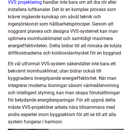
VVS projektering
handlar inte bara om att dra rör eller
installera luftkanaler. Det är en komplex process som
kräver ingående kunskap om såväl teknik och
ingenjörskonst som hållbarhetsprinciper. Genom att
noggrant planera och designa VVS-systemet kan man
optimera inomhusklimatet och samtidigt maximera
energieffektiviteten. Detta bidrar till att minska de totala
driftkostnaderna och koldioxidavtrycket för en byggnad.
Ett väl utformat VVS-system säkerställer inte bara ett
bekvämt inomhusklimat, utan bidrar också till
byggnadens övergripande energieffektivitet. När man
integrerar moderna lösningar såsom värmeåtervinning
och intelligent styrning, kan man skapa förutsättningar
för betydande energibesparingar. För att uppnå detta
måste VVS-projektörer arbeta nära tillsammans med
andra experter inom byggsektorn för att se till att alla
system fungerar i harmoni.