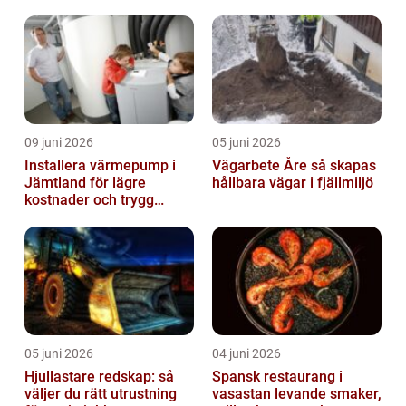
09 juni 2026
05 juni 2026
Installera värmepump i
Vägarbete Åre så skapas
Jämtland för lägre
hållbara vägar i fjällmiljö
kostnader och trygg
värme
05 juni 2026
04 juni 2026
Hjullastare redskap: så
Spansk restaurang i
väljer du rätt utrustning
vasastan levande smaker,