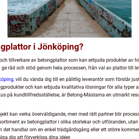
gplattor i Jönköping?
e och tillverkare av betongplattor som kan erbjuda produkter av hö
n ge råd och stöd genom hela processen, från val av plattor till 
köping,
vill du vända dig till en pålitlig leverantör som förstår j
gprodukter och kan erbjuda kvalitativa lösningar för alla type
s på kundtillfredsställelse, är Betong-Mästarna en utmärkt res
projekt kan verka överväldigande, men med rätt partner blir proces
 sortiment av betongplattor i olika storlekar och utföranden, uta
m det handlar om en enkel trädgårdsgång eller ett större kommer
lpa dig att förverkliga dina idéer.