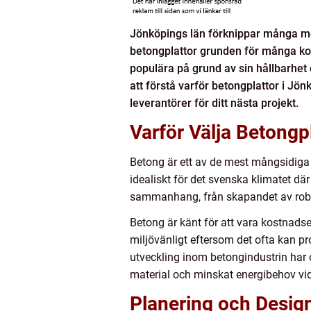
Jönköpings län förknippar många me
betongplattor grunden för många kons
populära på grund av sin hållbarhet 
att förstå varför betongplattor i Jönk
leverantörer för ditt nästa projekt.
Varför Välja Betongp
Betong är ett av de mest mångsidiga 
idealiskt för det svenska klimatet d
sammanhang, från skapandet av robust
Betong är känt för att vara kostnadsef
miljövänligt eftersom det ofta kan p
utveckling inom betongindustrin har 
material och minskat energibehov vid 
Planering och Desig