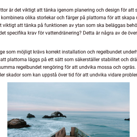
or är det viktigt att tänka igenom planering och design för att s
tt kombinera olika storlekar och färger på plattorna för att ska
t viktigt att tänka på funktionen av ytan som ska beläggas behöv
s det specifika krav för vattendränering? Detta är några av de 
ge som möjligt krävs korrekt installation och regelbundet underhål
 att plattorna läggs på ett sätt som säkerställer stabilitet och d
summa regelbundet rengöring för att undvika mossa och ogräs. 
ler skador som kan uppstå över tid för att undvika vidare proble