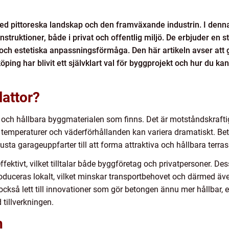
d pittoreska landskap och den framväxande industrin. I denn
truktioner, både i privat och offentlig miljö. De erbjuder en s
och estetiska anpassningsförmåga. Den här artikeln avser att g
öping har blivit ett självklart val för byggprojekt och hur du ka
lattor?
och hållbara byggmaterialen som finns. Det är motståndskraftigt
är temperaturer och väderförhållanden kan variera dramatiskt. B
a garageuppfarter till att forma attraktiva och hållbara terra
fektivt, vilket tilltalar både byggföretag och privatpersoner. Des
roduceras lokalt, vilket minskar transportbehovet och därmed äv
också lett till innovationer som gör betongen ännu mer hållbar
tillverkningen.
n