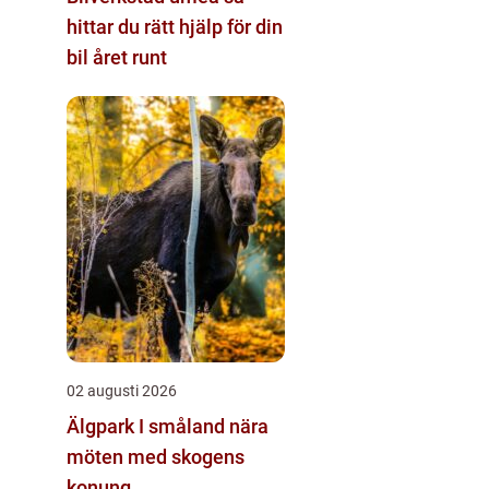
hittar du rätt hjälp för din
bil året runt
02 augusti 2026
Älgpark I småland nära
möten med skogens
konung