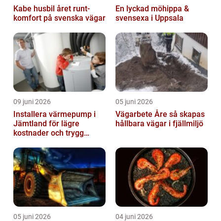
Kabe husbil året runt-
En lyckad möhippa &
komfort på svenska vägar
svensexa i Uppsala
09 juni 2026
05 juni 2026
Installera värmepump i
Vägarbete Åre så skapas
Jämtland för lägre
hållbara vägar i fjällmiljö
kostnader och trygg
värme
05 juni 2026
04 juni 2026