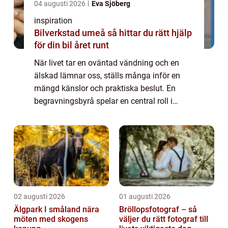
04 augusti 2026
Eva Sjöberg
inspiration
Bilverkstad umeå så hittar du rätt hjälp
för din bil året runt
När livet tar en oväntad vändning och en
älskad lämnar oss, ställs många inför en
mängd känslor och praktiska beslut. En
begravningsbyrå spelar en central roll i
denna period av sorg och fö...
02 augusti 2026
01 augusti 2026
Älgpark I småland nära
Bröllopsfotograf – så
möten med skogens
väljer du rätt fotograf till