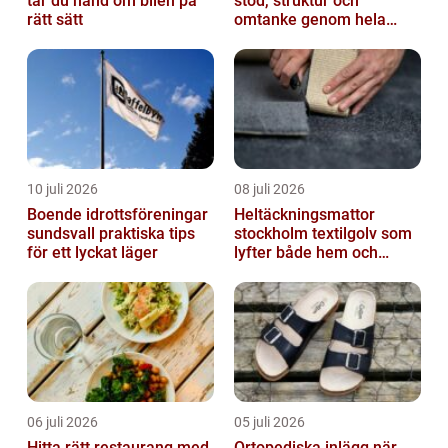
tar du hand om bilen på
stöd, struktur och
rätt sätt
omtanke genom hela
avskedet
10 juli 2026
08 juli 2026
Boende idrottsföreningar
Heltäckningsmattor
sundsvall praktiska tips
stockholm textilgolv som
för ett lyckat läger
lyfter både hem och
kontor
06 juli 2026
05 juli 2026
Hitta rätt restaurang med
Ortopediska inlägg när