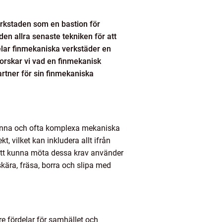
verkstaden som en bastion för
en allra senaste tekniken för att
elar finmekaniska verkstäder en
tforskar vi vad en finmekanisk
rtner för sin finmekaniska
granna och ofta komplexa mekaniska
, vilket kan inkludera allt ifrån
r att kunna möta dessa krav använder
ära, fräsa, borra och slipa med
are fördelar för samhället och