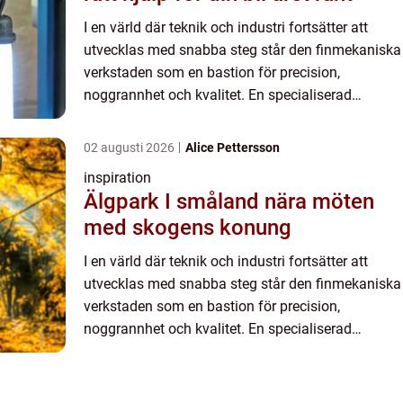
I en värld där teknik och industri fortsätter att
utvecklas med snabba steg står den finmekaniska
verkstaden som en bastion för precision,
noggrannhet och kvalitet. En specialiserad
bransch som kräver skicklighet, kunsk...
02 augusti 2026
Alice Pettersson
inspiration
Älgpark I småland nära möten
med skogens konung
I en värld där teknik och industri fortsätter att
utvecklas med snabba steg står den finmekaniska
verkstaden som en bastion för precision,
noggrannhet och kvalitet. En specialiserad
bransch som kräver skicklighet, kunsk...