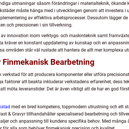
ändiga utmaningar såsom förändringar i materialteknik, ökande 
kstäder måste hänga med i utvecklingen genom att investera i u
ementering av effektiva arbetsprocesser. Dessutom lägger de al
en och precisionen i sin tillverkning.
av innovation inom verktygs- och maskinteknik samt framväxten
etta kräver en konstant uppdatering av kunskap och en anpassni
sa områden står väl rustade att hantera de allt mer komplexa u
ör Finmekanisk Bearbetning
 verkstad för att producera komponenter eller utföra precisionstill
tiga faktorer att beakta inkluderar verkstadens erfarenhet, dess te
tt möta leveranstider. Det är även viktigt att de har en god fö
kstad
med en bred kompetens, toppmodern utrustning och ett sta
last & Gravyr tillhandahåller specialiserad bearbetning och tillv
taljer och anpassning till kundens specifika behov. Med många 
r för alla som behöver finmekanisk precision och kvalitet.