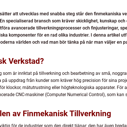
ortsätter att utvecklas med snabba steg står den finmekaniska 
 En specialiserad bransch som kräver skicklighet, kunskap och d
öra avancerade tillverkningsprocesser och finjusteringar, sp
iska komponenter för en rad olika industrier. I denna artikel u
moderna världen och vad man bör tänka på när man väljer en pa
sk Verkstad?
ag som är inriktat på tillverkning och bearbetning av små, nog
 på uppdrag från kunder som kräver hög precision för sina projekt
 för klockor, mätutrustning eller högteknologiska apparater. Fö
cerade CNC-maskiner (Computer Numerical Control), som kan sk
len av Finmekanisk Tillverkning
viktig för de industrier som den direkt tjänar; den har även bred