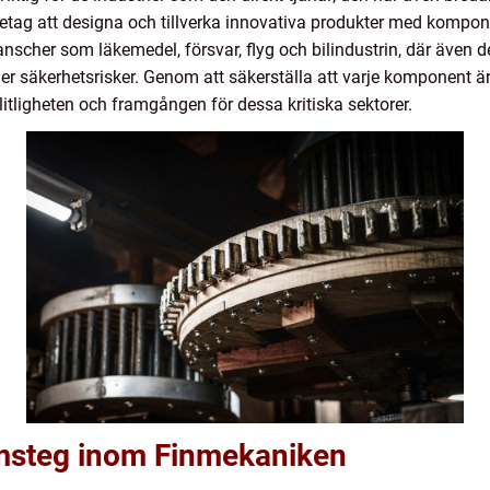
retag att designa och tillverka innovativa produkter med komp
 branscher som läkemedel, försvar, flyg och bilindustrin, där även
ler säkerhetsrisker. Genom att säkerställa att varje komponent är 
litligheten och framgången för dessa kritiska sektorer.
msteg inom Finmekaniken