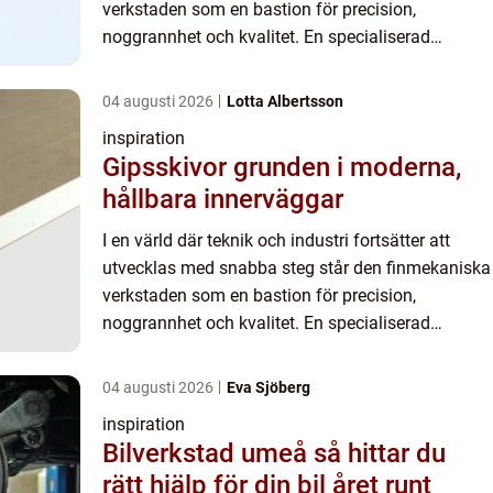
verkstaden som en bastion för precision,
noggrannhet och kvalitet. En specialiserad
bransch som kräver skicklighet, kunsk...
04 augusti 2026
Lotta Albertsson
inspiration
Gipsskivor grunden i moderna,
hållbara innerväggar
I en värld där teknik och industri fortsätter att
utvecklas med snabba steg står den finmekaniska
verkstaden som en bastion för precision,
noggrannhet och kvalitet. En specialiserad
bransch som kräver skicklighet, kunsk...
04 augusti 2026
Eva Sjöberg
inspiration
Bilverkstad umeå så hittar du
rätt hjälp för din bil året runt