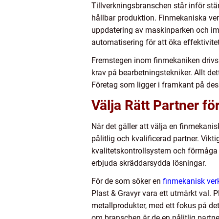
Tillverkningsbranschen står inför st
hållbar produktion. Finmekaniska ver
uppdatering av maskinparken och impl
automatisering för att öka effektivitet
Fremstegen inom finmekaniken drivs 
krav på bearbetningstekniker. Allt d
Företag som ligger i framkant på des
Välja Rätt Partner f
När det gäller att välja en finmekanisk
pålitlig och kvalificerad partner. Vik
kvalitetskontrollsystem och förmåga a
erbjuda skräddarsydda lösningar.
För de som söker en
finmekanisk ver
Plast & Gravyr vara ett utmärkt val. P
metallprodukter, med ett fokus på de
om branschen är de en pålitlig partne