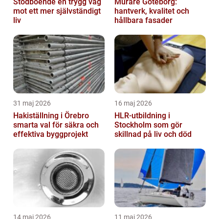
Stödboende en trygg väg
Murare Göteborg:
mot ett mer självständigt
hantverk, kvalitet och
liv
hållbara fasader
31 maj 2026
16 maj 2026
Hakiställning i Örebro
HLR-utbildning i
smarta val för säkra och
Stockholm som gör
effektiva byggprojekt
skillnad på liv och död
14 maj 2026
11 maj 2026