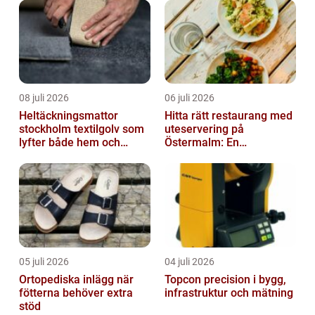
08 juli 2026
06 juli 2026
Heltäckningsmattor
Hitta rätt restaurang med
stockholm textilgolv som
uteservering på
lyfter både hem och
Östermalm: En
kontor
gastronomisk upplevelse
i solen
05 juli 2026
04 juli 2026
Ortopediska inlägg när
Topcon precision i bygg,
fötterna behöver extra
infrastruktur och mätning
stöd