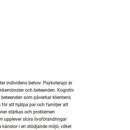
er individens behov. Psykoterapi är
tankemönster och beteenden. Kognitiv
h beteenden som påverkar klientens
ör att hjälpa par och familjer att
ioner stärkas och problemen
m upplever stora livsförändringar
känslor i en stödjande miljö, vilket