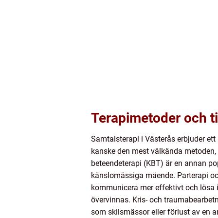
Terapimetoder och t
Samtalsterapi i Västerås erbjuder et
kanske den mest välkända metoden, dä
beteendeterapi (KBT) är en annan po
känslomässiga mående. Parterapi och 
kommunicera mer effektivt och lösa i
övervinnas. Kris- och traumabearbetni
som skilsmässor eller förlust av en a