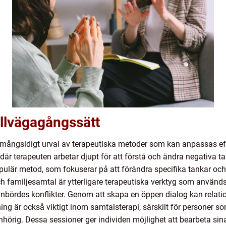
illvägagångssätt
t mångsidigt urval av terapeutiska metoder som kan anpassas eft
r terapeuten arbetar djupt för att förstå och ändra negativa 
pulär metod, som fokuserar på att förändra specifika tankar oc
familjesamtal är ytterligare terapeutiska verktyg som används f
nbördes konflikter. Genom att skapa en öppen dialog kan relat
ng är också viktigt inom samtalsterapi, särskilt för personer so
nhörig. Dessa sessioner ger individen möjlighet att bearbeta sina 