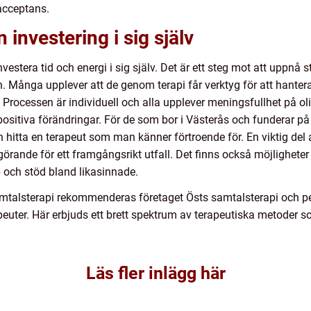
 acceptans.
investering i sig själv
investera tid och energi i sig själv. Det är ett steg mot att uppnå
. Många upplever att de genom terapi får verktyg för att hantera
 Processen är individuell och alla upplever meningsfullhet på o
sitiva förändringar. För de som bor i Västerås och funderar på a
ch hitta en terapeut som man känner förtroende för. En viktig del a
vgörande för ett framgångsrikt utfall. Det finns också möjligheter a
och stöd bland likasinnade.
amtalsterapi rekommenderas företaget Östs samtalsterapi och pe
peuter. Här erbjuds ett brett spektrum av terapeutiska metoder s
Läs fler inlägg här