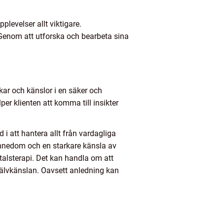
levelser allt viktigare.
. Genom att utforska och bearbeta sina
kar och känslor i en säker och
er klienten att komma till insikter
 i att hantera allt från vardagliga
ännedom och en starkare känsla av
amtalsterapi. Det kan handla om att
självkänslan. Oavsett anledning kan