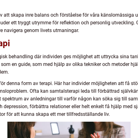
av att skapa inre balans och förståelse för våra känslomässiga upp
uder ett tryggt utrymme för reflektion och personlig utveckling
tre navigera genom livets utmaningar.
api
sk behandling där individen ges möjlighet att uttrycka sina tan
som en guide, som med hjälp av olika tekniker och metoder hjälp
blem.
för denna form av terapi. Här har individer möjligheten att få stöd
sloproblem. Ofta kan samtalsterapi leda till förbättrad självk
rett spektrum av anledningar till varför någon kan söka sig till s
depression, förbättra relationer eller helt enkelt få hjälp med 
 för att kunna skapa ett mer tillfredsställande liv.