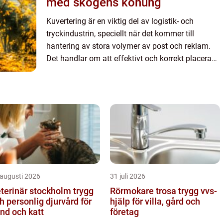
med skogens konung
Kuvertering är en viktig del av logistik- och
tryckindustrin, speciellt när det kommer till
hantering av stora volymer av post och reklam.
Det handlar om att effektivt och korrekt placera
dokument eller trycksaker i kuvert för att f&ou...
 augusti 2026
31 juli 2026
terinär stockholm trygg
Rörmokare trosa trygg vvs-
h personlig djurvård för
hjälp för villa, gård och
nd och katt
företag