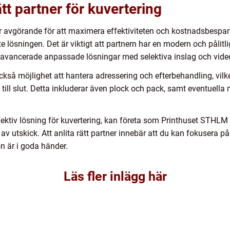
ätt partner för kuvertering
g är avgörande för att maximera effektiviteten och kostnadsbespar
te lösningen. Det är viktigt att partnern har en modern och påli
ill avancerade anpassade lösningar med selektiva inslag och vi
ckså möjlighet att hantera adressering och efterbehandling, vilke
 till slut. Detta inkluderar även plock och pack, samt eventuell
fektiv lösning för kuvertering, kan företa som Printhuset STH
r av utskick. Att anlita rätt partner innebär att du kan fokusera p
 är i goda händer.
Läs fler inlägg här