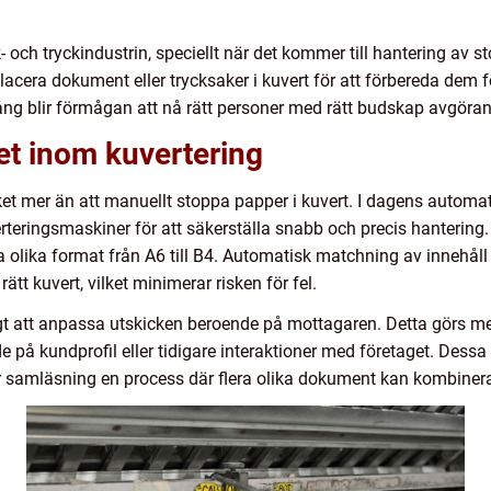
ik- och tryckindustrin, speciellt när det kommer till hantering av
lacera dokument eller trycksaker i kuvert för att förbereda dem fö
ng blir förmågan att nå rätt personer med rätt budskap avgöra
tet inom kuvertering
 mer än att manuellt stoppa papper i kuvert. I dagens automati
rteringsmaskiner för att säkerställa snabb och precis hanterin
a olika format från A6 till B4. Automatisk matchning av innehål
rätt kuvert, vilket minimerar risken för fel.
gt att anpassa utskicken beroende på mottagaren. Detta görs med
de på kundprofil eller tidigare interaktioner med företaget. Des
ar samläsning en process där flera olika dokument kan kombiner