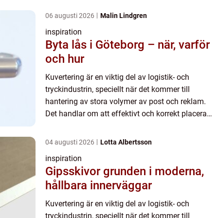
06 augusti 2026
Malin Lindgren
inspiration
Byta lås i Göteborg – när, varför
och hur
Kuvertering är en viktig del av logistik- och
tryckindustrin, speciellt när det kommer till
hantering av stora volymer av post och reklam.
Det handlar om att effektivt och korrekt placera
dokument eller trycksaker i kuvert för att f&ou...
04 augusti 2026
Lotta Albertsson
inspiration
Gipsskivor grunden i moderna,
hållbara innerväggar
Kuvertering är en viktig del av logistik- och
tryckindustrin, speciellt när det kommer till