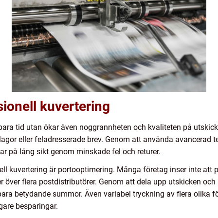
ionell kuvertering
e bara tid utan ökar även noggrannheten och kvaliteten på utski
bilagor eller feladresserade brev. Genom att använda avancerad 
gar på lång sikt genom minskade fel och returer.
ell kuvertering är portooptimering. Många företag inser inte at
r över flera postdistributörer. Genom att dela upp utskicken och
para betydande summor. Även variabel tryckning av flera olika 
igare besparingar.