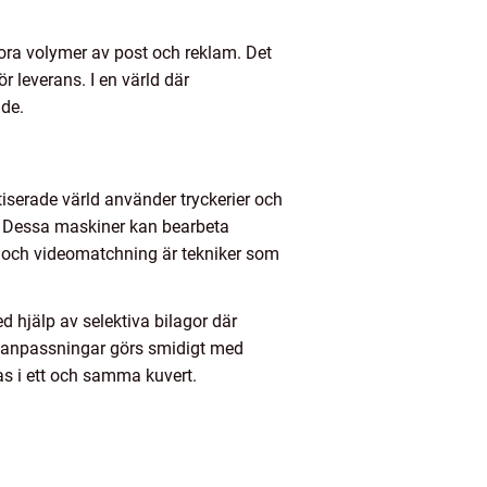
 stora volymer av post och reklam. Det
r leverans. I en värld där
nde.
serade värld använder tryckerier och
g. Dessa maskiner kan bearbeta
l och videomatchning är tekniker som
 hjälp av selektiva bilagor där
sa anpassningar görs smidigt med
as i ett och samma kuvert.