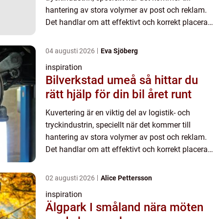
hantering av stora volymer av post och reklam.
Det handlar om att effektivt och korrekt placera
dokument eller trycksaker i kuvert för att f&ou...
04 augusti 2026
Eva Sjöberg
inspiration
Bilverkstad umeå så hittar du
rätt hjälp för din bil året runt
Kuvertering är en viktig del av logistik- och
tryckindustrin, speciellt när det kommer till
hantering av stora volymer av post och reklam.
Det handlar om att effektivt och korrekt placera
dokument eller trycksaker i kuvert för att f&ou...
02 augusti 2026
Alice Pettersson
inspiration
Älgpark I småland nära möten