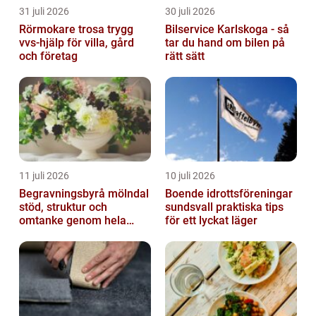
31 juli 2026
30 juli 2026
Rörmokare trosa trygg
Bilservice Karlskoga - så
vvs-hjälp för villa, gård
tar du hand om bilen på
och företag
rätt sätt
11 juli 2026
10 juli 2026
Begravningsbyrå mölndal
Boende idrottsföreningar
stöd, struktur och
sundsvall praktiska tips
omtanke genom hela
för ett lyckat läger
avskedet