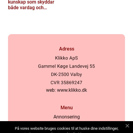
kunskap som skyddar
både vardag och
samhälle
Adress
web:
www.klikko.dk
Menu
Annonsering
Om oss
På vores website bruges cookies til at huske dine indstillinger,
Cookies