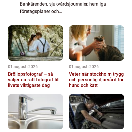
Bankärenden, sjukvårdsjournaler, hemliga
företagsplaner och
myndighetskommunikation nästan allt
passerar i dag genom digitala system. När
angreppen blir mer a...
01 augusti 2026
01 augusti 2026
Bröllopsfotograf – så
Veterinär stockholm trygg
väljer du rätt fotograf till
och personlig djurvård för
livets viktigaste dag
hund och katt