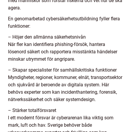
med människor som förstår riskerna och vet hur de ska
agera.
En genomarbetad cybersäkerhetsutbildning fyller flera
funktioner:
– Höjer den allmänna säkerhetsnivån
När fler kan identifiera phishing-försök, hantera
lösenord säkert och rapportera misstänkta händelser
minskar utrymmet för angripare.
– Skapar specialister för samhällskritiska funktioner
Myndigheter, regioner, kommuner, elnät, transportsektor
och sjukvård är beroende av digitala system. Här
behövs experter som kan incidenthantering, forensik,
nätverkssäkerhet och säker systemdesign.
– Stärker totalförsvaret
I ett modernt försvar är cyberarenan lika viktig som
mark, luft och hav. Sverige behöver både