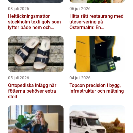
08 juli 2026
06 juli 2026
Heltäckningsmattor
Hitta rätt restaurang med
stockholm textilgolv som
uteservering på
lyfter både hem och
Östermalm: En
kontor
gastronomisk upplevelse
i solen
05 juli 2026
04 juli 2026
Ortopediska inlägg när
Topcon precision i bygg,
fötterna behöver extra
infrastruktur och mätning
stöd