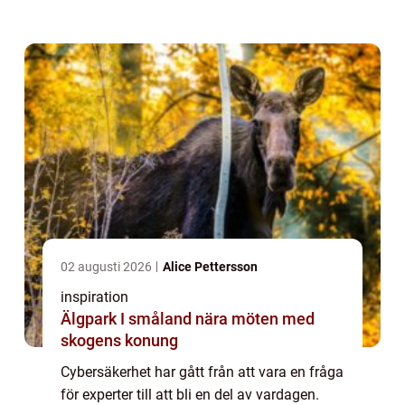
myndighetskommunikation nästan allt
passerar i dag genom digitala system. När
angreppen blir mer a...
02 augusti 2026
Alice Pettersson
inspiration
Älgpark I småland nära möten med
skogens konung
Cybersäkerhet har gått från att vara en fråga
för experter till att bli en del av vardagen.