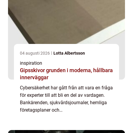
04 augusti 2026
Lotta Albertsson
inspiration
Gipsskivor grunden i moderna, hållbara
innerväggar
Cybersäkerhet har gått från att vara en fråga
för experter till att bli en del av vardagen.
Bankärenden, sjukvårdsjournaler, hemliga
företagsplaner och
myndighetskommunikation nästan allt
passerar i dag genom digitala system. När
angreppen blir mer a...