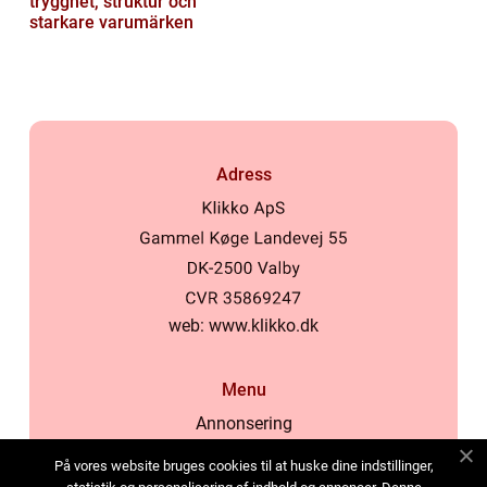
trygghet, struktur och
starkare varumärken
Adress
web:
www.klikko.dk
Menu
Annonsering
Om oss
På vores website bruges cookies til at huske dine indstillinger,
Cookies