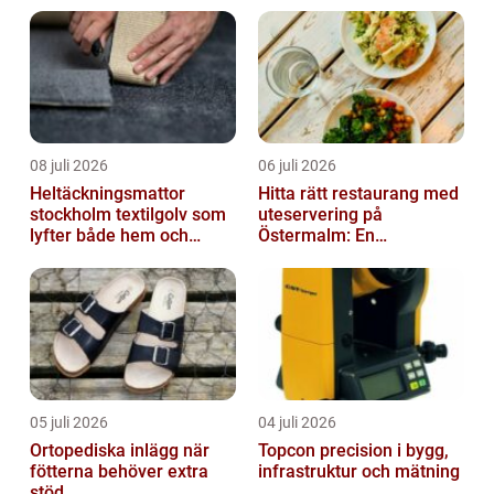
08 juli 2026
06 juli 2026
Heltäckningsmattor
Hitta rätt restaurang med
stockholm textilgolv som
uteservering på
lyfter både hem och
Östermalm: En
kontor
gastronomisk upplevelse
i solen
05 juli 2026
04 juli 2026
Ortopediska inlägg när
Topcon precision i bygg,
fötterna behöver extra
infrastruktur och mätning
stöd