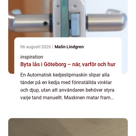
06 augusti 2026
Malin Lindgren
inspiration
Byta lås i Göteborg – när, varför och hur
En Automatisk kedjeslipmaskin slipar alla
tänder på en kedja med förinställda vinklar
och djup, utan att användaren behöver styra
varje tand manuellt. Maskinen matar fram
kedjan tand för tand, känner av tandtypen
och slipar med jämnt tryck. Resultate...