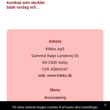
kunskap som skyddar
både vardag och
samhälle
Adress
web:
www.klikko.dk
Menu
Annonsering
Om oss
På vores website bruges cookies til at huske dine indstillinger,