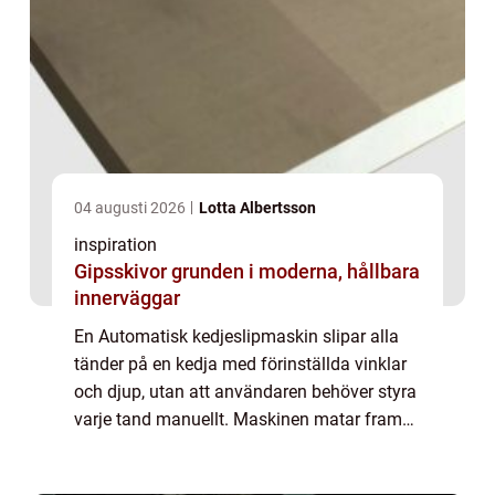
04 augusti 2026
Lotta Albertsson
inspiration
Gipsskivor grunden i moderna, hållbara
innerväggar
En Automatisk kedjeslipmaskin slipar alla
tänder på en kedja med förinställda vinklar
och djup, utan att användaren behöver styra
varje tand manuellt. Maskinen matar fram
kedjan tand för tand, känner av tandtypen
och slipar med jämnt tryck. Resultate...