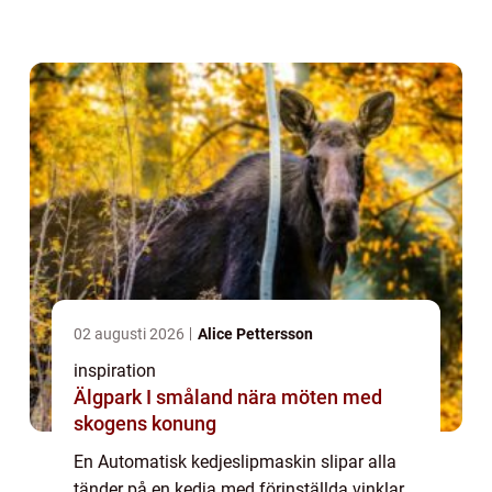
kedjan tand för tand, känner av tandtypen
och slipar med jämnt tryck. Resultate...
02 augusti 2026
Alice Pettersson
inspiration
Älgpark I småland nära möten med
skogens konung
En Automatisk kedjeslipmaskin slipar alla
tänder på en kedja med förinställda vinklar