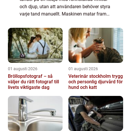
och djup, utan att användaren behöver styra
varje tand manuellt. Maskinen matar fram
kedjan tand för tand, känner av tandtypen
och slipar med jämnt tryck. Resultate...
01 augusti 2026
01 augusti 2026
Bröllopsfotograf – så
Veterinär stockholm trygg
väljer du rätt fotograf till
och personlig djurvård för
livets viktigaste dag
hund och katt