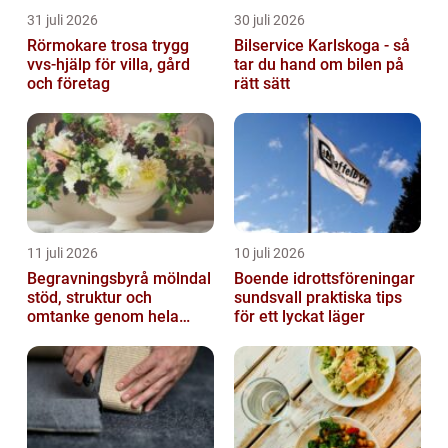
31 juli 2026
30 juli 2026
Rörmokare trosa trygg
Bilservice Karlskoga - så
vvs-hjälp för villa, gård
tar du hand om bilen på
och företag
rätt sätt
11 juli 2026
10 juli 2026
Begravningsbyrå mölndal
Boende idrottsföreningar
stöd, struktur och
sundsvall praktiska tips
omtanke genom hela
för ett lyckat läger
avskedet