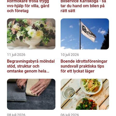
Rörmokare trosa trygg
Bilservice Karlskoga - så
vvs-hjälp för villa, gård
tar du hand om bilen på
och företag
rätt sätt
11 juli 2026
10 juli 2026
Begravningsbyrå mölndal
Boende idrottsföreningar
stöd, struktur och
sundsvall praktiska tips
omtanke genom hela
för ett lyckat läger
avskedet
08 juli 2026
06 juli 2026