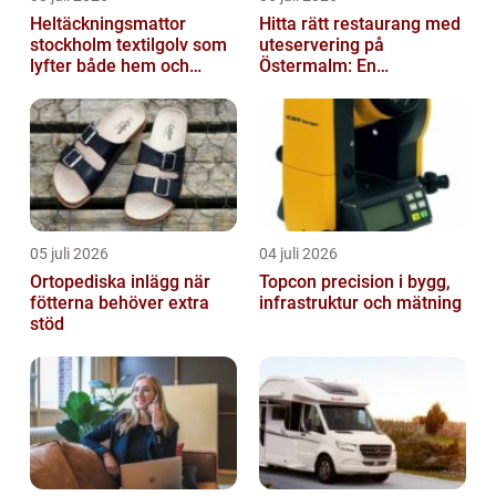
Heltäckningsmattor
Hitta rätt restaurang med
stockholm textilgolv som
uteservering på
lyfter både hem och
Östermalm: En
kontor
gastronomisk upplevelse
i solen
05 juli 2026
04 juli 2026
Ortopediska inlägg när
Topcon precision i bygg,
fötterna behöver extra
infrastruktur och mätning
stöd