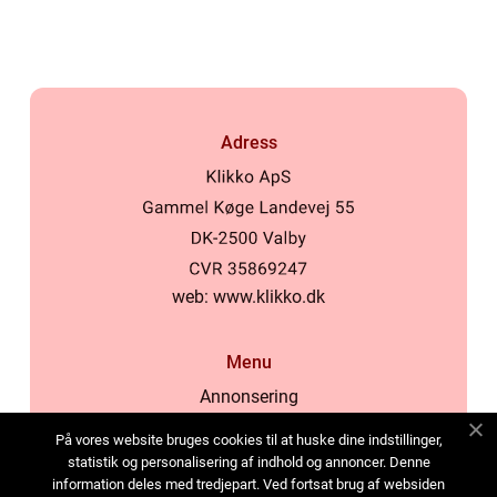
samhälle
Adress
web:
www.klikko.dk
Menu
Annonsering
Om oss
På vores website bruges cookies til at huske dine indstillinger,
Cookies
statistik og personalisering af indhold og annoncer. Denne
information deles med tredjepart. Ved fortsat brug af websiden
Kontakta oss