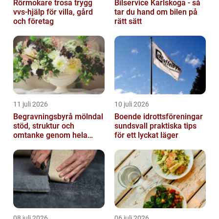
Rörmokare trosa trygg
Bilservice Karlskoga - så
vvs-hjälp för villa, gård
tar du hand om bilen på
och företag
rätt sätt
11 juli 2026
10 juli 2026
Begravningsbyrå mölndal
Boende idrottsföreningar
stöd, struktur och
sundsvall praktiska tips
omtanke genom hela
för ett lyckat läger
avskedet
08 juli 2026
06 juli 2026