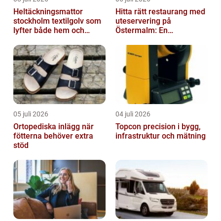
Heltäckningsmattor
Hitta rätt restaurang med
stockholm textilgolv som
uteservering på
lyfter både hem och
Östermalm: En
kontor
gastronomisk upplevelse
i solen
05 juli 2026
04 juli 2026
Ortopediska inlägg när
Topcon precision i bygg,
fötterna behöver extra
infrastruktur och mätning
stöd