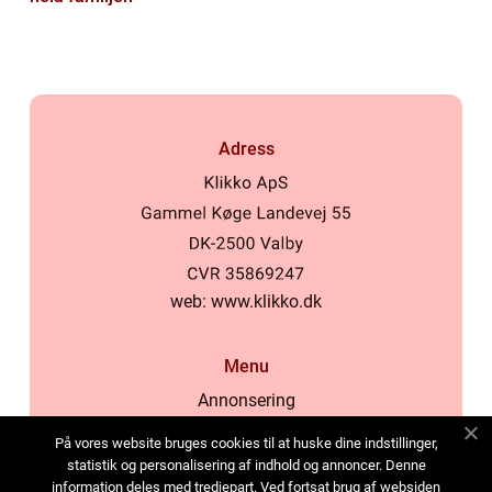
Adress
web:
www.klikko.dk
Menu
Annonsering
Om oss
På vores website bruges cookies til at huske dine indstillinger,
Cookies
statistik og personalisering af indhold og annoncer. Denne
information deles med tredjepart. Ved fortsat brug af websiden
Kontakta oss