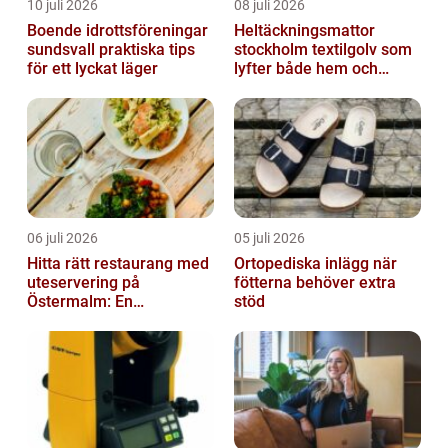
10 juli 2026
08 juli 2026
Boende idrottsföreningar
Heltäckningsmattor
sundsvall praktiska tips
stockholm textilgolv som
för ett lyckat läger
lyfter både hem och
kontor
06 juli 2026
05 juli 2026
Hitta rätt restaurang med
Ortopediska inlägg när
uteservering på
fötterna behöver extra
Östermalm: En
stöd
gastronomisk upplevelse
i solen