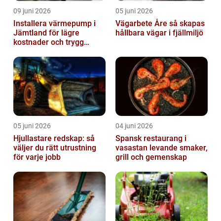
09 juni 2026
05 juni 2026
Installera värmepump i
Vägarbete Åre så skapas
Jämtland för lägre
hållbara vägar i fjällmiljö
kostnader och trygg
värme
05 juni 2026
04 juni 2026
Hjullastare redskap: så
Spansk restaurang i
väljer du rätt utrustning
vasastan levande smaker,
för varje jobb
grill och gemenskap