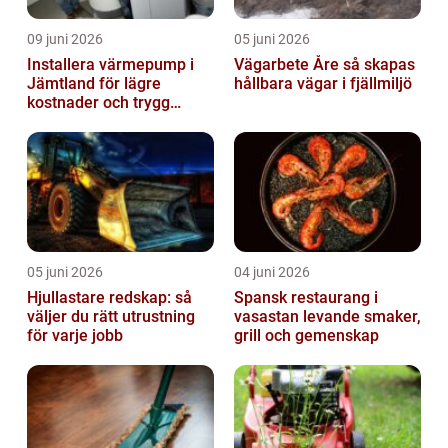
09 juni 2026
05 juni 2026
Installera värmepump i
Vägarbete Åre så skapas
Jämtland för lägre
hållbara vägar i fjällmiljö
kostnader och trygg
värme
05 juni 2026
04 juni 2026
Hjullastare redskap: så
Spansk restaurang i
väljer du rätt utrustning
vasastan levande smaker,
för varje jobb
grill och gemenskap