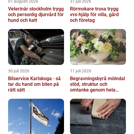
01 augusti 2026
31 juli 2026
Veterinär stockholm trygg
Rörmokare trosa trygg
och personlig djurvård för
vvs-hjälp för villa, gård
hund och katt
och företag
30 juli 2026
11 juli 2026
Bilservice Karlskoga - så
Begravningsbyrå mölndal
tar du hand om bilen på
stöd, struktur och
rätt sätt
omtanke genom hela
avskedet