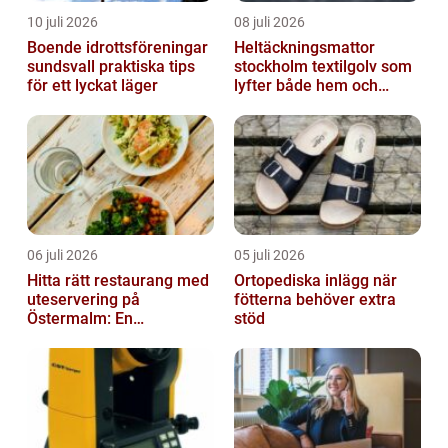
10 juli 2026
08 juli 2026
Boende idrottsföreningar
Heltäckningsmattor
sundsvall praktiska tips
stockholm textilgolv som
för ett lyckat läger
lyfter både hem och
kontor
06 juli 2026
05 juli 2026
Hitta rätt restaurang med
Ortopediska inlägg när
uteservering på
fötterna behöver extra
Östermalm: En
stöd
gastronomisk upplevelse
i solen