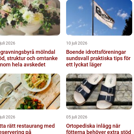
juli 2026
10 juli 2026
gravningsbyrå mölndal
Boende idrottsföreningar
öd, struktur och omtanke
sundsvall praktiska tips för
nom hela avskedet
ett lyckat läger
juli 2026
05 juli 2026
tta rätt restaurang med
Ortopediska inlägg när
eservering på
fötterna behöver extra stöd