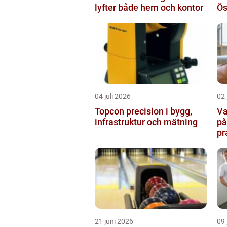
lyfter både hem och kontor
Ös
ga
so
04 juli 2026
02 
Topcon precision i bygg,
Va
infrastruktur och mätning
på
pr
21 juni 2026
09 