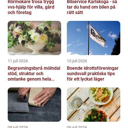
Rörmokare trosa trygg
Bilservice Karlskoga - så
vvs-hjälp för villa, gård
tar du hand om bilen på
och företag
rätt sätt
11 juli 2026
10 juli 2026
Begravningsbyrå mölndal
Boende idrottsföreningar
stöd, struktur och
sundsvall praktiska tips
omtanke genom hela
för ett lyckat läger
avskedet
08 juli 2026
06 juli 2026