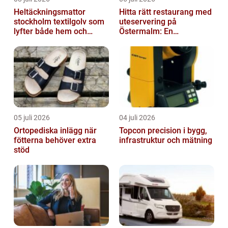
Heltäckningsmattor
Hitta rätt restaurang med
stockholm textilgolv som
uteservering på
lyfter både hem och
Östermalm: En
kontor
gastronomisk upplevelse
i solen
05 juli 2026
04 juli 2026
Ortopediska inlägg när
Topcon precision i bygg,
fötterna behöver extra
infrastruktur och mätning
stöd