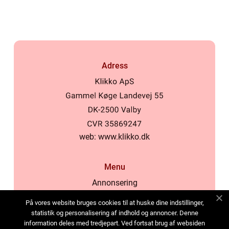
samhälle
Adress
web:
www.klikko.dk
Menu
Annonsering
Om oss
På vores website bruges cookies til at huske dine indstillinger,
Cookies
statistik og personalisering af indhold og annoncer. Denne
information deles med tredjepart. Ved fortsat brug af websiden
Kontakta oss