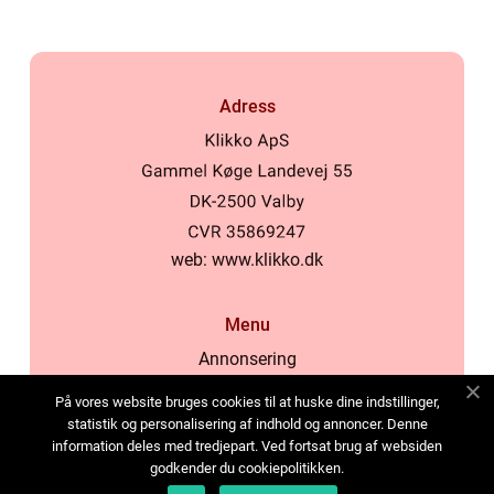
Adress
web:
www.klikko.dk
Menu
Annonsering
Om oss
På vores website bruges cookies til at huske dine indstillinger,
Cookies
statistik og personalisering af indhold og annoncer. Denne
information deles med tredjepart. Ved fortsat brug af websiden
Kontakta oss
godkender du cookiepolitikken.
Sitemap