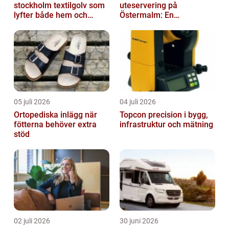
stockholm textilgolv som
uteservering på
lyfter både hem och
Östermalm: En
kontor
gastronomisk upplevelse
i solen
05 juli 2026
04 juli 2026
Ortopediska inlägg när
Topcon precision i bygg,
fötterna behöver extra
infrastruktur och mätning
stöd
02 juli 2026
30 juni 2026