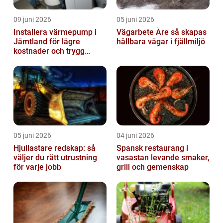
09 juni 2026
05 juni 2026
Installera värmepump i
Vägarbete Åre så skapas
Jämtland för lägre
hållbara vägar i fjällmiljö
kostnader och trygg
värme
05 juni 2026
04 juni 2026
Hjullastare redskap: så
Spansk restaurang i
väljer du rätt utrustning
vasastan levande smaker,
för varje jobb
grill och gemenskap