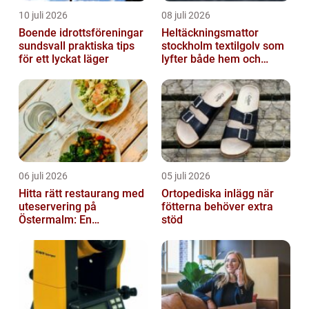
10 juli 2026
08 juli 2026
Boende idrottsföreningar
Heltäckningsmattor
sundsvall praktiska tips
stockholm textilgolv som
för ett lyckat läger
lyfter både hem och
kontor
06 juli 2026
05 juli 2026
Hitta rätt restaurang med
Ortopediska inlägg när
uteservering på
fötterna behöver extra
Östermalm: En
stöd
gastronomisk upplevelse
i solen