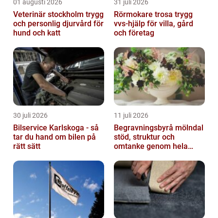
01 augusti 2026
31 juli 2026
Veterinär stockholm trygg
Rörmokare trosa trygg
och personlig djurvård för
vvs-hjälp för villa, gård
hund och katt
och företag
30 juli 2026
11 juli 2026
Bilservice Karlskoga - så
Begravningsbyrå mölndal
tar du hand om bilen på
stöd, struktur och
rätt sätt
omtanke genom hela
avskedet