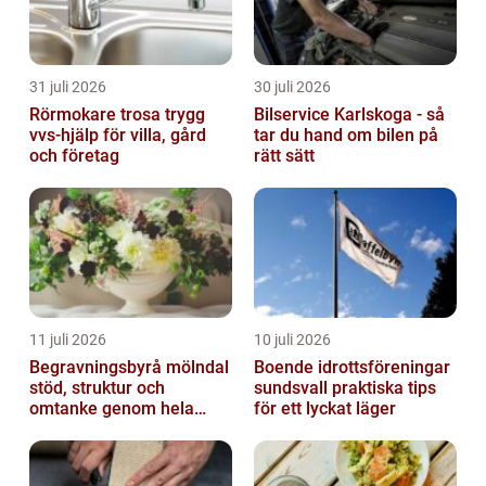
31 juli 2026
30 juli 2026
Rörmokare trosa trygg
Bilservice Karlskoga - så
vvs-hjälp för villa, gård
tar du hand om bilen på
och företag
rätt sätt
11 juli 2026
10 juli 2026
Begravningsbyrå mölndal
Boende idrottsföreningar
stöd, struktur och
sundsvall praktiska tips
omtanke genom hela
för ett lyckat läger
avskedet