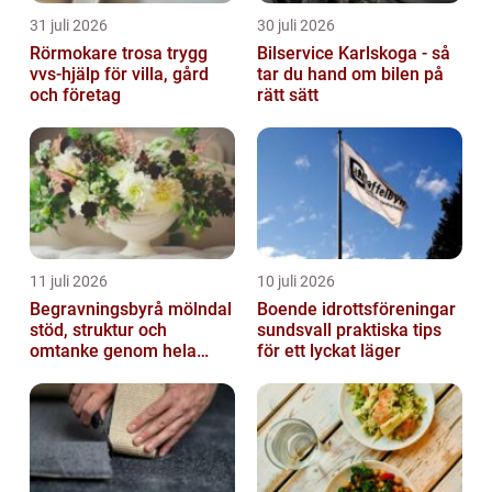
31 juli 2026
30 juli 2026
Rörmokare trosa trygg
Bilservice Karlskoga - så
vvs-hjälp för villa, gård
tar du hand om bilen på
och företag
rätt sätt
11 juli 2026
10 juli 2026
Begravningsbyrå mölndal
Boende idrottsföreningar
stöd, struktur och
sundsvall praktiska tips
omtanke genom hela
för ett lyckat läger
avskedet