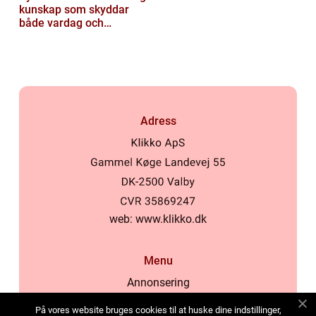
kunskap som skyddar
både vardag och
samhälle
Adress
web:
www.klikko.dk
Menu
Annonsering
Om oss
På vores website bruges cookies til at huske dine indstillinger,