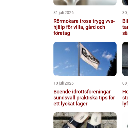
31 juli 2026
30 
Rörmokare trosa trygg vvs-
Bi
hjälp för villa, gård och
ta
företag
sä
10 juli 2026
08 
Boende idrottsföreningar
He
sundsvall praktiska tips för
stock
ett lyckat läger
ly