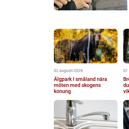
02 augusti 2026
01
Älgpark I småland nära
Br
möten med skogens
du
konung
vi