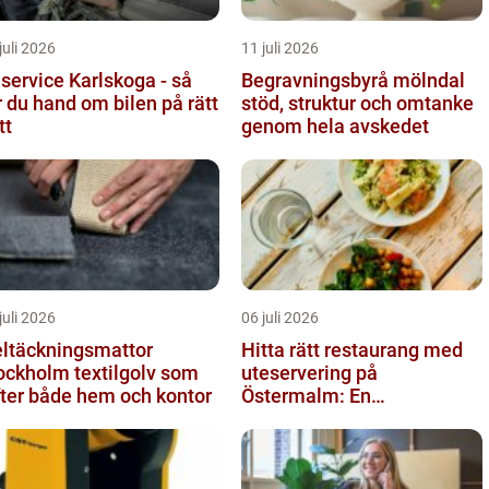
juli 2026
11 juli 2026
lservice Karlskoga - så
Begravningsbyrå mölndal
r du hand om bilen på rätt
stöd, struktur och omtanke
tt
genom hela avskedet
juli 2026
06 juli 2026
ltäckningsmattor
Hitta rätt restaurang med
holm textilgolv som
uteservering på
fter både hem och kontor
Östermalm: En
gastronomisk upplevelse i
solen