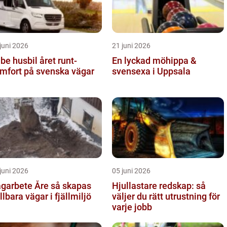
juni 2026
21 juni 2026
 husbil året runt-
En lyckad möhippa &
mfort på svenska vägar
svensexa i Uppsala
juni 2026
05 juni 2026
arbete Åre så skapas
Hjullastare redskap: så
llbara vägar i fjällmiljö
väljer du rätt utrustning för
varje jobb