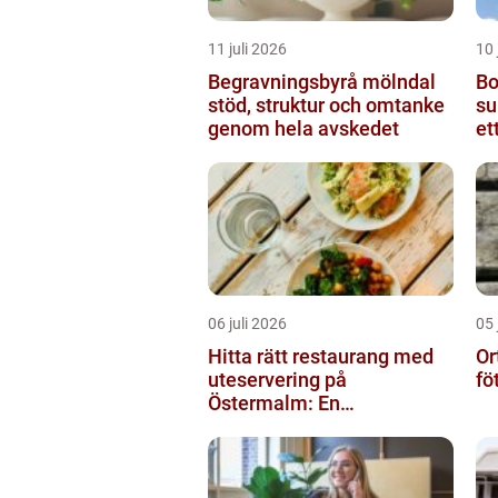
11 juli 2026
10 
Begravningsbyrå mölndal
Bo
stöd, struktur och omtanke
sundsv
genom hela avskedet
et
06 juli 2026
05 
Hitta rätt restaurang med
Or
uteservering på
fö
Östermalm: En
gastronomisk upplevelse i
solen