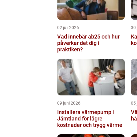
02 juli 2026
30 
Vad innebär ab25 och hur
Kabe
påverkar det dig i
ko
praktiken?
09 juni 2026
05 
Installera värmepump i
Väg
Jämtland för lägre
hå
kostnader och trygg värme