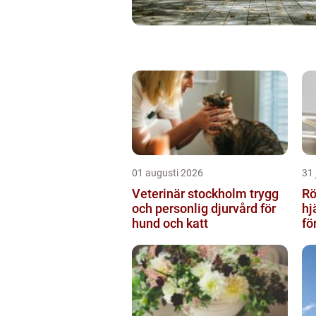
01 augusti 2026
31 
Veterinär stockholm trygg
Rör
och personlig djurvård för
hj
hund och katt
fö