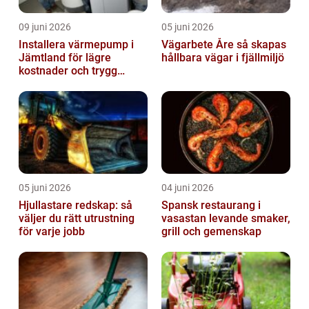
09 juni 2026
05 juni 2026
Installera värmepump i
Vägarbete Åre så skapas
Jämtland för lägre
hållbara vägar i fjällmiljö
kostnader och trygg
värme
05 juni 2026
04 juni 2026
Hjullastare redskap: så
Spansk restaurang i
väljer du rätt utrustning
vasastan levande smaker,
för varje jobb
grill och gemenskap