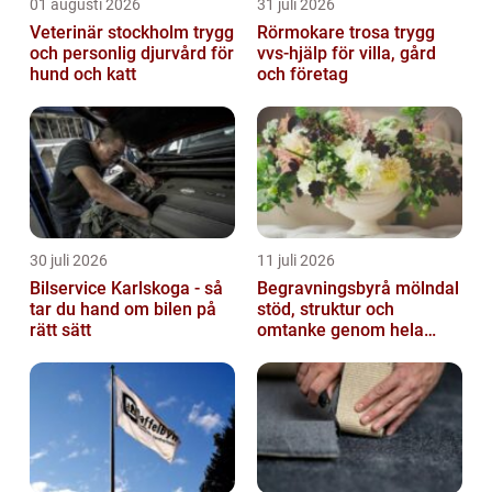
01 augusti 2026
31 juli 2026
Veterinär stockholm trygg
Rörmokare trosa trygg
och personlig djurvård för
vvs-hjälp för villa, gård
hund och katt
och företag
30 juli 2026
11 juli 2026
Bilservice Karlskoga - så
Begravningsbyrå mölndal
tar du hand om bilen på
stöd, struktur och
rätt sätt
omtanke genom hela
avskedet