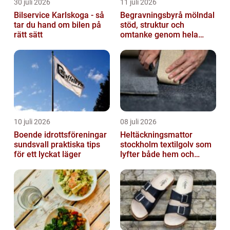
30 juli 2026
11 juli 2026
Bilservice Karlskoga - så
Begravningsbyrå mölndal
tar du hand om bilen på
stöd, struktur och
rätt sätt
omtanke genom hela
avskedet
10 juli 2026
08 juli 2026
Boende idrottsföreningar
Heltäckningsmattor
sundsvall praktiska tips
stockholm textilgolv som
för ett lyckat läger
lyfter både hem och
kontor