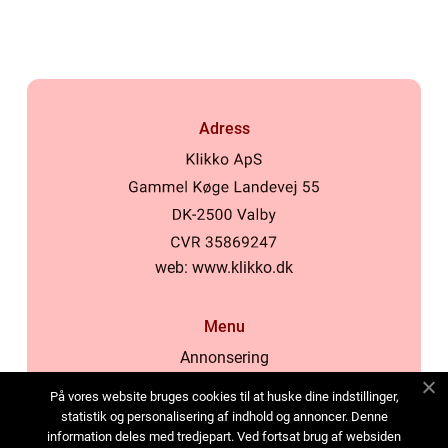
samhälle
Adress
web:
www.klikko.dk
Menu
Annonsering
Om oss
På vores website bruges cookies til at huske dine indstillinger,
Cookies
statistik og personalisering af indhold og annoncer. Denne
information deles med tredjepart. Ved fortsat brug af websiden
Kontakta oss