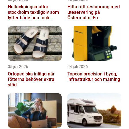
Heltäckningsmattor
Hitta rätt restaurang med
stockholm textilgolv som
uteservering på
lyfter både hem och
Östermalm: En
kontor
gastronomisk upplevelse
i solen
05 juli 2026
04 juli 2026
Ortopediska inlägg när
Topcon precision i bygg,
fötterna behöver extra
infrastruktur och mätning
stöd