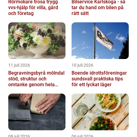
Rörmokare trosa trygg
Bilservice Karlskoga - så
vvs-hjälp för villa, gård
tar du hand om bilen på
och företag
rätt sätt
11 juli 2026
10 juli 2026
Begravningsbyrå mölndal
Boende idrottsföreningar
stöd, struktur och
sundsvall praktiska tips
omtanke genom hela
för ett lyckat läger
avskedet
08 juli 2026
06 juli 2026