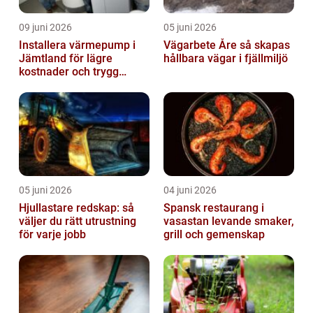
09 juni 2026
05 juni 2026
Installera värmepump i
Vägarbete Åre så skapas
Jämtland för lägre
hållbara vägar i fjällmiljö
kostnader och trygg
värme
05 juni 2026
04 juni 2026
Hjullastare redskap: så
Spansk restaurang i
väljer du rätt utrustning
vasastan levande smaker,
för varje jobb
grill och gemenskap