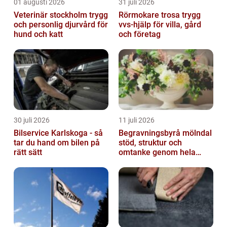
01 augusti 2026
31 juli 2026
Veterinär stockholm trygg
Rörmokare trosa trygg
och personlig djurvård för
vvs-hjälp för villa, gård
hund och katt
och företag
30 juli 2026
11 juli 2026
Bilservice Karlskoga - så
Begravningsbyrå mölndal
tar du hand om bilen på
stöd, struktur och
rätt sätt
omtanke genom hela
avskedet