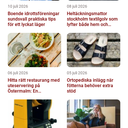
10 juli 2026
08 juli 2026
Boende idrottsföreningar
Heltäckningsmattor
sundsvall praktiska tips
stockholm textilgolv som
för ett lyckat läger
lyfter både hem och
kontor
06 juli 2026
05 juli 2026
Hitta rätt restaurang med
Ortopediska inlägg när
uteservering på
fötterna behöver extra
Östermalm: En
stöd
gastronomisk upplevelse
i solen