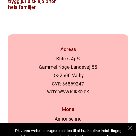
trygg juridisk hjälp för
hela familjen
Adress
web:
www.klikko.dk
Menu
Annonsering
Om oss
På vores website bruges cookies til at huske dine indstillinger,
Cookies