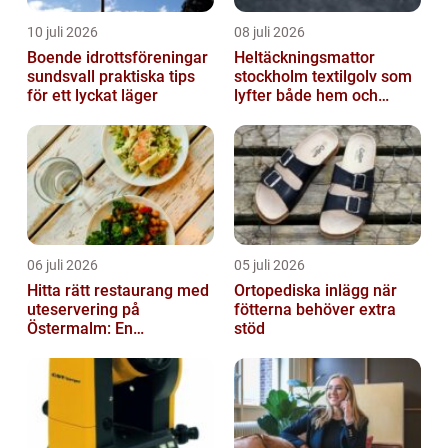
10 juli 2026
08 juli 2026
Boende idrottsföreningar
Heltäckningsmattor
sundsvall praktiska tips
stockholm textilgolv som
för ett lyckat läger
lyfter både hem och
kontor
06 juli 2026
05 juli 2026
Hitta rätt restaurang med
Ortopediska inlägg när
uteservering på
fötterna behöver extra
Östermalm: En
stöd
gastronomisk upplevelse
i solen