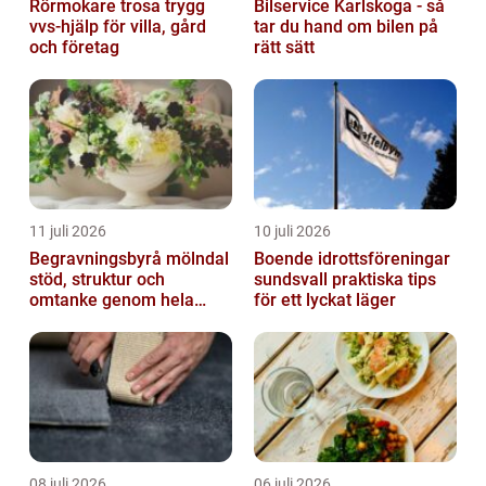
Rörmokare trosa trygg
Bilservice Karlskoga - så
vvs-hjälp för villa, gård
tar du hand om bilen på
och företag
rätt sätt
11 juli 2026
10 juli 2026
Begravningsbyrå mölndal
Boende idrottsföreningar
stöd, struktur och
sundsvall praktiska tips
omtanke genom hela
för ett lyckat läger
avskedet
08 juli 2026
06 juli 2026