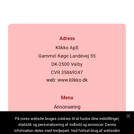
samhälle
Adress
web:
www.klikko.dk
Menu
Annonsering
Om oss
På vores website bruges cookies til at huske dine indstillinger,
Cookies
statistik og personalisering af indhold og annoncer. Denne
information deles med tredjepart. Ved fortsat brug af websiden
Kontakta oss