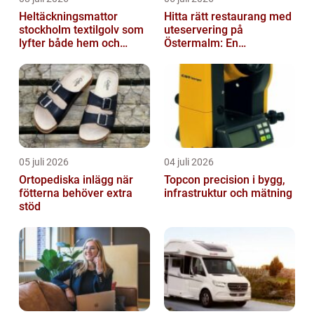
Heltäckningsmattor
Hitta rätt restaurang med
stockholm textilgolv som
uteservering på
lyfter både hem och
Östermalm: En
kontor
gastronomisk upplevelse
i solen
05 juli 2026
04 juli 2026
Ortopediska inlägg när
Topcon precision i bygg,
fötterna behöver extra
infrastruktur och mätning
stöd