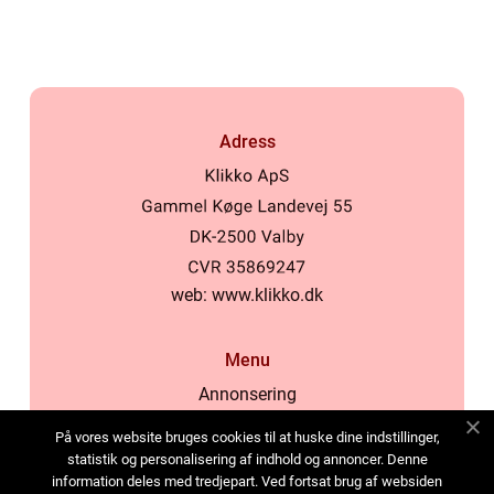
samhälle
Adress
web:
www.klikko.dk
Menu
Annonsering
Om oss
På vores website bruges cookies til at huske dine indstillinger,
Cookies
statistik og personalisering af indhold og annoncer. Denne
information deles med tredjepart. Ved fortsat brug af websiden
Kontakta oss