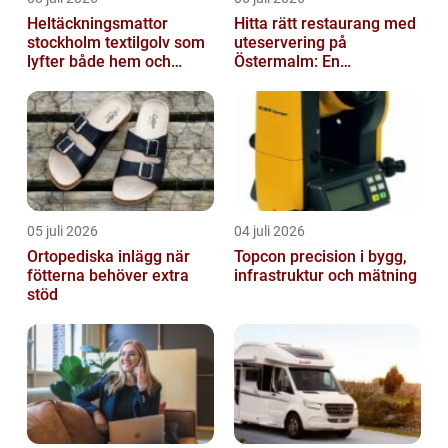
Heltäckningsmattor
Hitta rätt restaurang med
stockholm textilgolv som
uteservering på
lyfter både hem och
Östermalm: En
kontor
gastronomisk upplevelse
i solen
05 juli 2026
04 juli 2026
Ortopediska inlägg när
Topcon precision i bygg,
fötterna behöver extra
infrastruktur och mätning
stöd