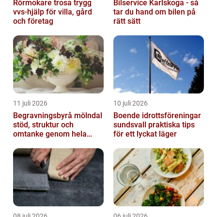
Rörmokare trosa trygg
Bilservice Karlskoga - så
vvs-hjälp för villa, gård
tar du hand om bilen på
och företag
rätt sätt
11 juli 2026
10 juli 2026
Begravningsbyrå mölndal
Boende idrottsföreningar
stöd, struktur och
sundsvall praktiska tips
omtanke genom hela
för ett lyckat läger
avskedet
08 juli 2026
06 juli 2026