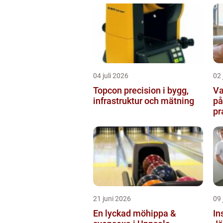
so
04 juli 2026
02 
Topcon precision i bygg,
Va
infrastruktur och mätning
på
pr
21 juni 2026
09 
En lyckad möhippa &
In