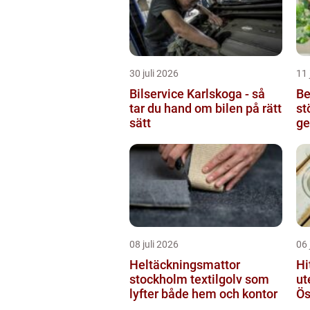
30 juli 2026
11 
Bilservice Karlskoga - så
Be
tar du hand om bilen på rätt
st
sätt
ge
08 juli 2026
06 
Heltäckningsmattor
Hi
stockholm textilgolv som
ut
lyfter både hem och kontor
Ös
ga