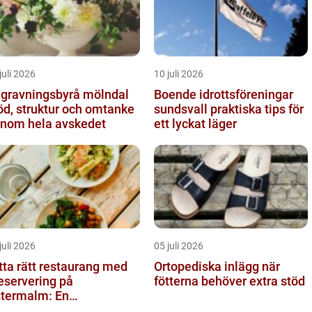
juli 2026
10 juli 2026
gravningsbyrå mölndal
Boende idrottsföreningar
öd, struktur och omtanke
sundsvall praktiska tips för
nom hela avskedet
ett lyckat läger
juli 2026
05 juli 2026
tta rätt restaurang med
Ortopediska inlägg när
eservering på
fötterna behöver extra stöd
termalm: En
stronomisk upplevelse i