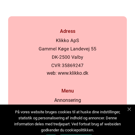
Adress
web:
www.klikko.dk
Menu
Annonsering
Om oss
På vores website bruges cookies til at huske dine indstillinger,
Cookies
statistik og personalisering af indhold og annoncer. Denne
information deles med tredjepart. Ved fortsat brug af websiden
Kontakta oss
godkender du cookiepolitikken.
Sitemap