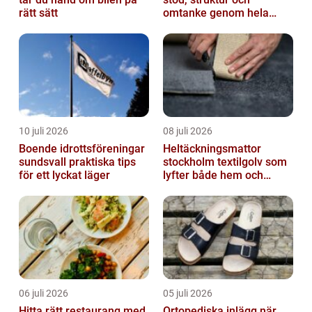
rätt sätt
omtanke genom hela
avskedet
10 juli 2026
08 juli 2026
Boende idrottsföreningar
Heltäckningsmattor
sundsvall praktiska tips
stockholm textilgolv som
för ett lyckat läger
lyfter både hem och
kontor
06 juli 2026
05 juli 2026
Hitta rätt restaurang med
Ortopediska inlägg när