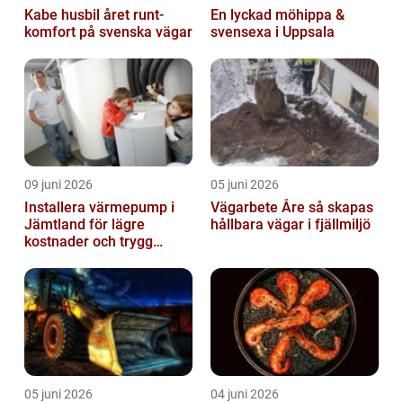
Kabe husbil året runt-
En lyckad möhippa &
komfort på svenska vägar
svensexa i Uppsala
09 juni 2026
05 juni 2026
Installera värmepump i
Vägarbete Åre så skapas
Jämtland för lägre
hållbara vägar i fjällmiljö
kostnader och trygg
värme
05 juni 2026
04 juni 2026