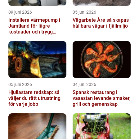
09 juni 2026
05 juni 2026
Installera värmepump i
Vägarbete Åre så skapas
Jämtland för lägre
hållbara vägar i fjällmiljö
kostnader och trygg
värme
05 juni 2026
04 juni 2026
Hjullastare redskap: så
Spansk restaurang i
väljer du rätt utrustning
vasastan levande smaker,
för varje jobb
grill och gemenskap