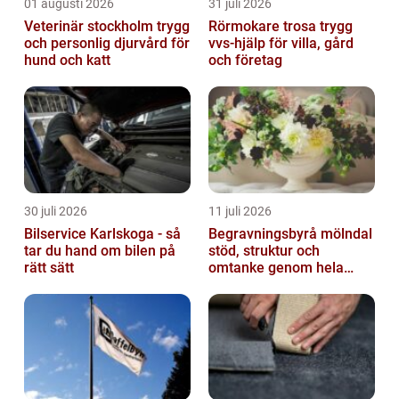
01 augusti 2026
31 juli 2026
Veterinär stockholm trygg
Rörmokare trosa trygg
och personlig djurvård för
vvs-hjälp för villa, gård
hund och katt
och företag
30 juli 2026
11 juli 2026
Bilservice Karlskoga - så
Begravningsbyrå mölndal
tar du hand om bilen på
stöd, struktur och
rätt sätt
omtanke genom hela
avskedet