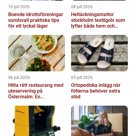
10 juli 2026
08 juli 2026
Boende idrottsföreningar
Heltäckningsmattor
sundsvall praktiska tips
stockholm textilgolv som
för ett lyckat läger
lyfter både hem och
kontor
06 juli 2026
05 juli 2026
Hitta rätt restaurang med
Ortopediska inlägg när
uteservering på
fötterna behöver extra
Östermalm: En
stöd
gastronomisk upplevelse
i solen