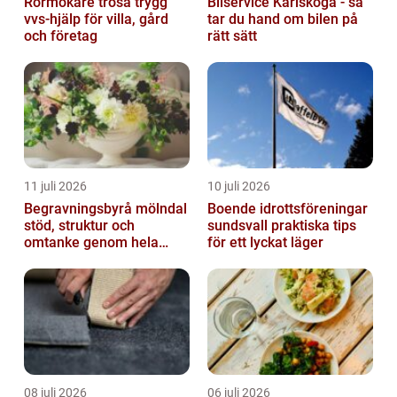
Rörmokare trosa trygg
Bilservice Karlskoga - så
vvs-hjälp för villa, gård
tar du hand om bilen på
och företag
rätt sätt
11 juli 2026
10 juli 2026
Begravningsbyrå mölndal
Boende idrottsföreningar
stöd, struktur och
sundsvall praktiska tips
omtanke genom hela
för ett lyckat läger
avskedet
08 juli 2026
06 juli 2026