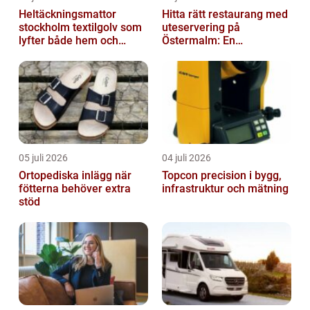
Heltäckningsmattor
Hitta rätt restaurang med
stockholm textilgolv som
uteservering på
lyfter både hem och
Östermalm: En
kontor
gastronomisk upplevelse
i solen
05 juli 2026
04 juli 2026
Ortopediska inlägg när
Topcon precision i bygg,
fötterna behöver extra
infrastruktur och mätning
stöd