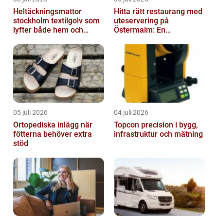
Heltäckningsmattor
Hitta rätt restaurang med
stockholm textilgolv som
uteservering på
lyfter både hem och
Östermalm: En
kontor
gastronomisk upplevelse
i solen
05 juli 2026
04 juli 2026
Ortopediska inlägg när
Topcon precision i bygg,
fötterna behöver extra
infrastruktur och mätning
stöd