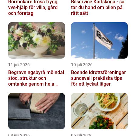
Rörmokare trosa trygg
Bilservice Karlskoga - så
vvs-hjälp för villa, gård
tar du hand om bilen på
och företag
rätt sätt
11 juli 2026
10 juli 2026
Begravningsbyrå mölndal
Boende idrottsföreningar
stöd, struktur och
sundsvall praktiska tips
omtanke genom hela
för ett lyckat läger
avskedet
08 juli 2026
06 juli 2026