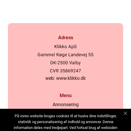
samhälle
Adress
web:
www.klikko.dk
Menu
Annonsering
Om oss
På vores website bruges cookies til at huske dine indstillinger,
Cookies
statistik og personalisering af indhold og annoncer. Denne
information deles med tredjepart. Ved fortsat brug af websiden
Kontakta oss