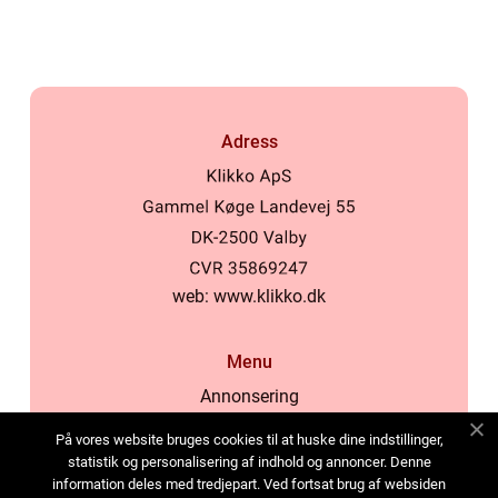
samhälle
Adress
web:
www.klikko.dk
Menu
Annonsering
Om oss
På vores website bruges cookies til at huske dine indstillinger,
Cookies
statistik og personalisering af indhold og annoncer. Denne
information deles med tredjepart. Ved fortsat brug af websiden
Kontakta oss