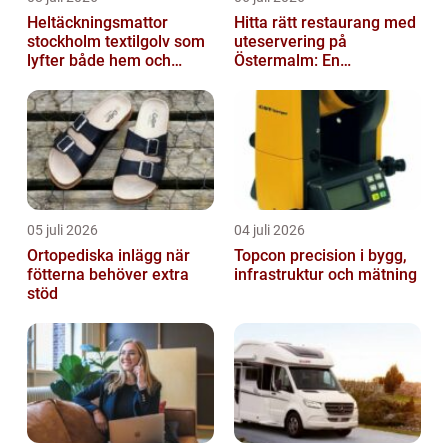
Heltäckningsmattor
Hitta rätt restaurang med
stockholm textilgolv som
uteservering på
lyfter både hem och
Östermalm: En
kontor
gastronomisk upplevelse
i solen
05 juli 2026
04 juli 2026
Ortopediska inlägg när
Topcon precision i bygg,
fötterna behöver extra
infrastruktur och mätning
stöd