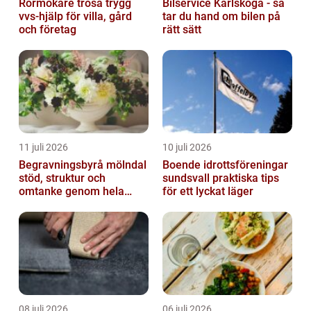
Rörmokare trosa trygg
Bilservice Karlskoga - så
vvs-hjälp för villa, gård
tar du hand om bilen på
och företag
rätt sätt
11 juli 2026
10 juli 2026
Begravningsbyrå mölndal
Boende idrottsföreningar
stöd, struktur och
sundsvall praktiska tips
omtanke genom hela
för ett lyckat läger
avskedet
08 juli 2026
06 juli 2026