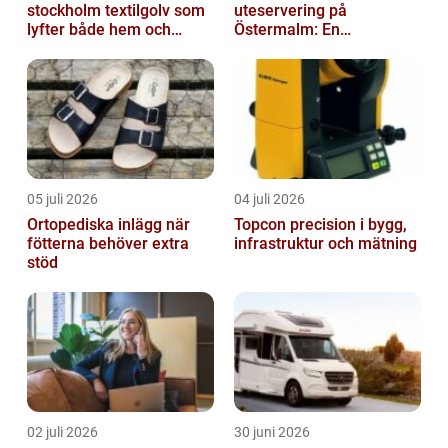
stockholm textilgolv som
uteservering på
lyfter både hem och
Östermalm: En
kontor
gastronomisk upplevelse
i solen
05 juli 2026
04 juli 2026
Ortopediska inlägg när
Topcon precision i bygg,
fötterna behöver extra
infrastruktur och mätning
stöd
02 juli 2026
30 juni 2026