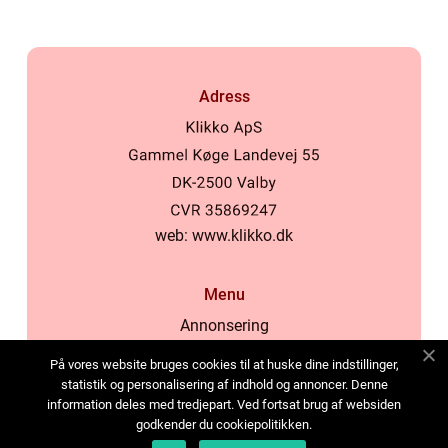
Adress
web:
www.klikko.dk
Menu
Annonsering
Om oss
På vores website bruges cookies til at huske dine indstillinger,
Cookies
statistik og personalisering af indhold og annoncer. Denne
information deles med tredjepart. Ved fortsat brug af websiden
Kontakta oss
godkender du cookiepolitikken.
Sitemap