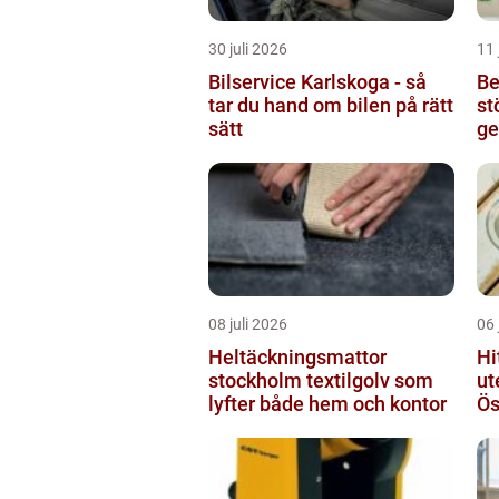
30 juli 2026
11 
Bilservice Karlskoga - så
Be
tar du hand om bilen på rätt
st
sätt
ge
08 juli 2026
06 
Heltäckningsmattor
Hi
stockholm textilgolv som
ut
lyfter både hem och kontor
Ös
ga
so