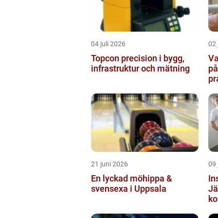
04 juli 2026
02 
Topcon precision i bygg,
Va
infrastruktur och mätning
på
pr
21 juni 2026
09 
En lyckad möhippa &
In
svensexa i Uppsala
Jä
ko