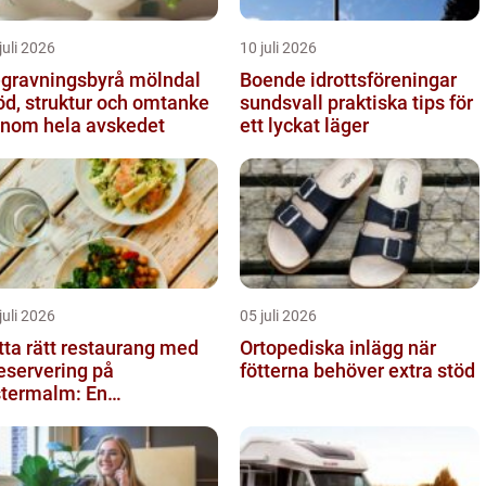
juli 2026
10 juli 2026
gravningsbyrå mölndal
Boende idrottsföreningar
öd, struktur och omtanke
sundsvall praktiska tips för
nom hela avskedet
ett lyckat läger
juli 2026
05 juli 2026
tta rätt restaurang med
Ortopediska inlägg när
eservering på
fötterna behöver extra stöd
termalm: En
stronomisk upplevelse i
len